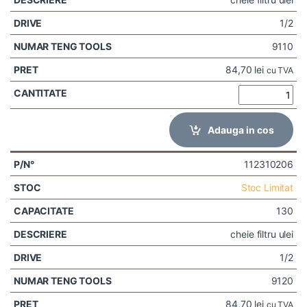
1/2
9110
84,70
lei
cu TVA
Adauga in cos
112310206
Stoc Limitat
130
cheie filtru ulei
1/2
9120
84,70
lei
cu TVA