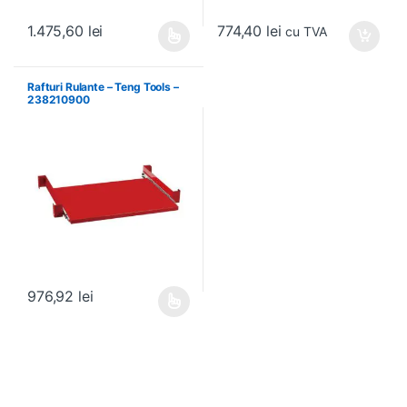
774,40
lei
1.475,60
lei
cu TVA
Acest produs are mai multe variații. Opțiunile pot fi alese în pagin
Rafturi Rulante – Teng Tools –
238210900
976,92
lei
Acest produs are mai multe variații. Opțiunile pot fi alese în pagin