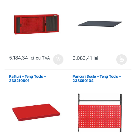
5.184,34
lei
3.083,41
lei
cu TVA
Acest produs are mai multe variați
Rafturi – Teng Tools –
Panouri Scule – Teng Tools –
238210801
238090104