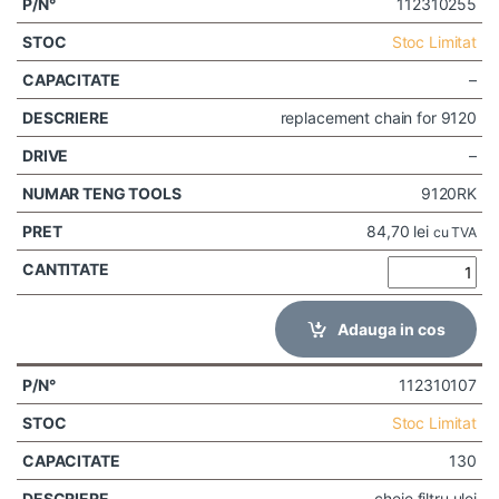
112310255
Stoc Limitat
–
replacement chain for 9120
–
9120RK
84,70
lei
cu TVA
Adauga in cos
112310107
Stoc Limitat
130
cheie filtru ulei