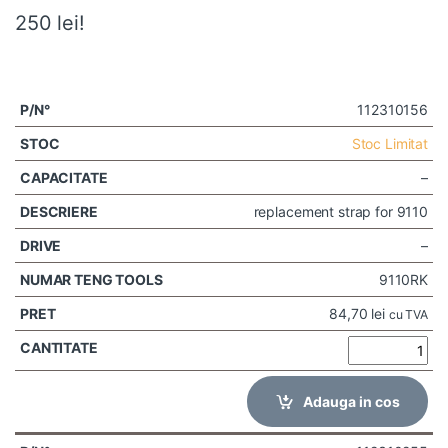
250 lei!
112310156
Stoc Limitat
–
replacement strap for 9110
–
9110RK
84,70
lei
cu TVA
Adauga in cos