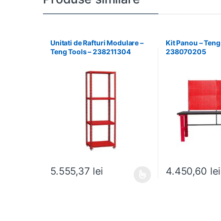
Unitati de Rafturi Modulare –
Kit Panou – Teng
Teng Tools – 238211304
238070205
5.555,37
lei
4.450,60
lei
Acest produs are mai multe variații. Opțiunile pot fi al
Acest produs are m