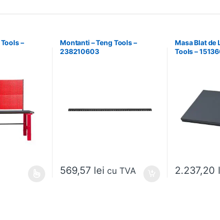
 Tools –
Montanti – Teng Tools –
Masa Blat de 
238210603
Tools – 1513
569,57
lei
2.237,20
cu TVA
ese în pagina produsului.
ai multe variații. Opțiunile pot fi alese în pagina produsului.
Acest produs ar