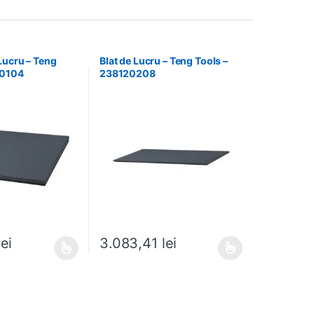
Lucru – Teng
Blat de Lucru – Teng Tools –
60104
238120208
lei
3.083,41
lei
e mai multe variații. Opțiunile pot fi alese în pagina produsului.
Acest produs are mai multe variații. Opțiunile pot