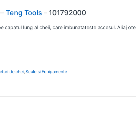
 –
Teng Tools
– 101792000
 capatul lung al cheii, care imbunatateste accesul. Aliaj ot
eturi de chei
,
Scule si Echipamente