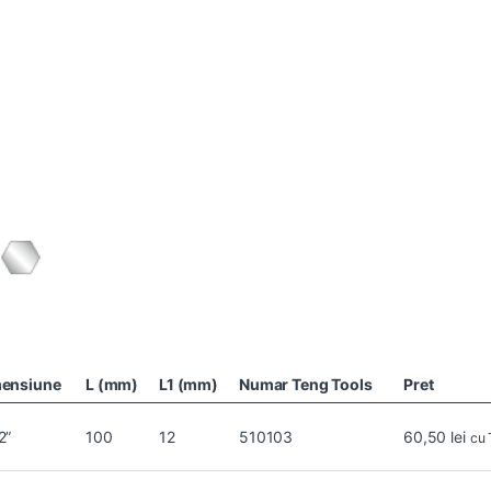
ensiune
L (mm)
L1 (mm)
Numar Teng Tools
Pret
2”
100
12
510103
60,50
lei
cu