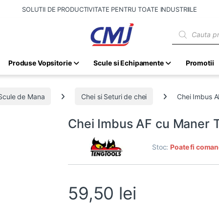
SOLUTII DE PRODUCTIVITATE PENTRU TOATE INDUSTRIILE
Products sear
Produse Vopsitorie
Scule si Echipamente
Promotii
Scule de Mana
Chei si Seturi de chei
Chei Imbus A
Chei Imbus AF cu Maner T
Stoc:
Poate fi coman
59,50
lei