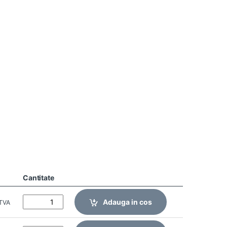
Cantitate
Adauga in cos
 TVA