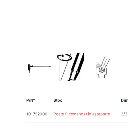
P/N°
Stoc
Dim
101792000
Poate fi comandat în așteptare
3/3