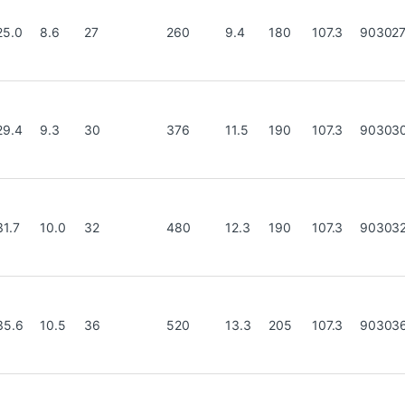
25.0
8.6
27
260
9.4
180
107.3
90302
29.4
9.3
30
376
11.5
190
107.3
90303
31.7
10.0
32
480
12.3
190
107.3
90303
35.6
10.5
36
520
13.3
205
107.3
90303