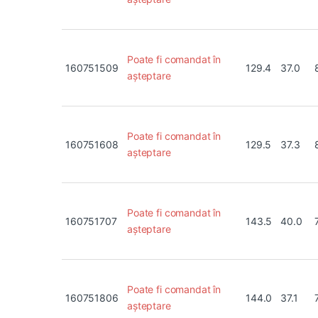
Poate fi comandat în
160751509
129.4
37.0
așteptare
Poate fi comandat în
160751608
129.5
37.3
așteptare
Poate fi comandat în
160751707
143.5
40.0
așteptare
Poate fi comandat în
160751806
144.0
37.1
așteptare