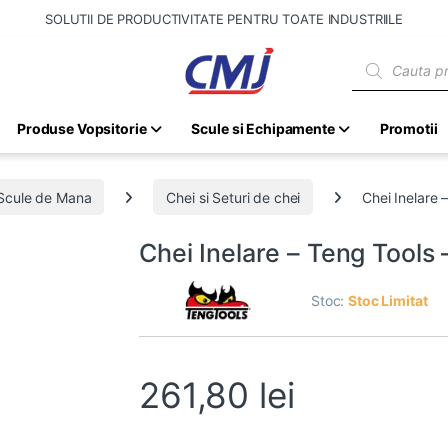
SOLUTII DE PRODUCTIVITATE PENTRU TOATE INDUSTRIILE
Products sear
Produse Vopsitorie
Scule si Echipamente
Promotii
Scule de Mana
Chei si Seturi de chei
Chei Inelare
Chei Inelare – Teng Tools
Stoc:
Stoc Limitat
261,80
lei