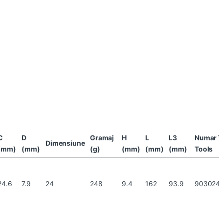
C
D
Gramaj
H
L
L3
Numar 
Dimensiune
(mm)
(mm)
(g)
(mm)
(mm)
(mm)
Tools
24.6
7.9
24
248
9.4
162
93.9
90302