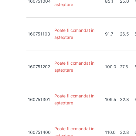
160751004
85.1
25.0
așteptare
Poate fi comandat în
160751103
91.7
26.5
așteptare
Poate fi comandat în
160751202
100.0
27.5
așteptare
Poate fi comandat în
160751301
109.5
32.8
așteptare
Poate fi comandat în
160751400
110.0
32.8
așteptare