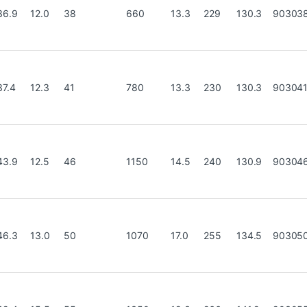
36.9
12.0
38
660
13.3
229
130.3
90303
37.4
12.3
41
780
13.3
230
130.3
90304
43.9
12.5
46
1150
14.5
240
130.9
90304
46.3
13.0
50
1070
17.0
255
134.5
90305