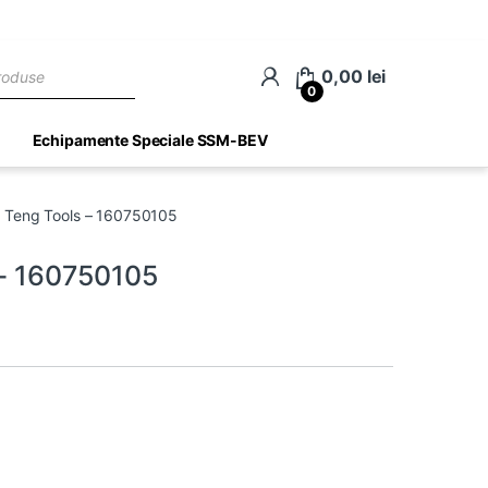
ch
0,00
lei
0
Echipamente Speciale SSM-BEV
 – Teng Tools – 160750105
 – 160750105