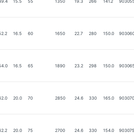
49.4
15.5
55
1350
19.3
266
141.2
90305
52.2
16.5
60
1650
22.7
280
150.0
90306
54.0
16.5
65
1890
23.2
298
150.0
90306
62.0
20.0
70
2850
24.6
330
165.0
90307
62.2
20.0
75
2700
24.6
330
154.0
90307