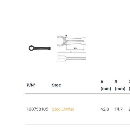
A
B
P/N°
Stoc
(mm)
(mm)
160750105
Stoc Limitat
42.8
14.7