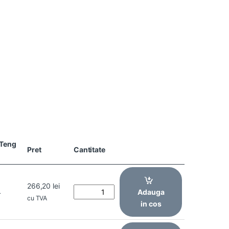
Teng
Pret
Cantitate
266,20
lei
4
Adauga
cu TVA
in cos