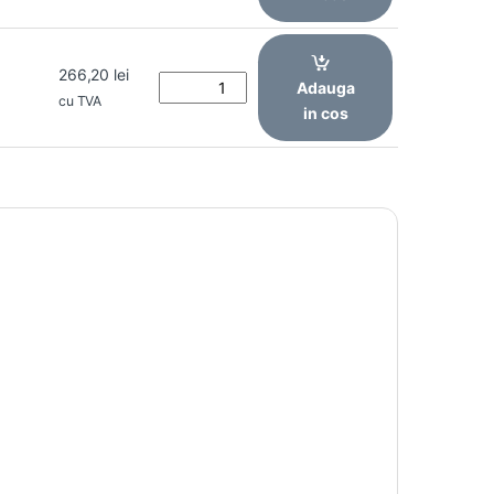
266,20
lei
0
Adauga
cu TVA
in cos