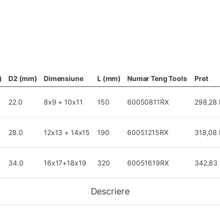
)
D2 (mm)
Dimensiune
L (mm)
Numar Teng Tools
Pret
22.0
8x9 + 10x11
150
60050811RX
298,28
28.0
12x13 + 14x15
190
60051215RX
318,08
34.0
16x17+18x19
320
60051619RX
342,83
Descriere