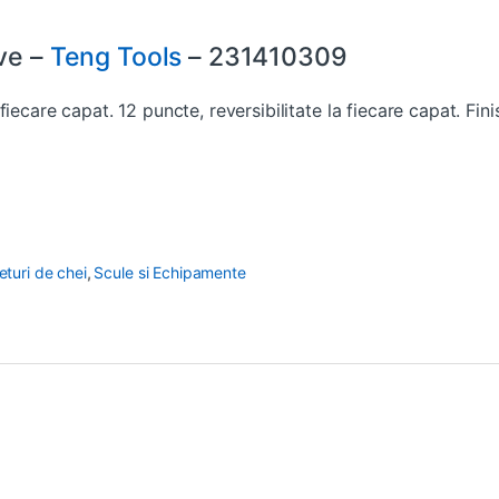
ive –
Teng Tools
– 231410309
ecare capat. 12 puncte, reversibilitate la fiecare capat. Finis
eturi de chei
,
Scule si Echipamente