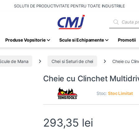
SOLUTII DE PRODUCTIVITATE PENTRU TOATE INDUSTRIILE
Products sear
Produse Vopsitorie
Scule si Echipamente
Promotii
Scule de Mana
Chei si Seturi de chei
Cheie cu Cli
Cheie cu Clinchet Multidr
Stoc:
Stoc Limitat
293,35
lei