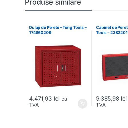
Produse similare
Dulap de Perete – Teng Tools –
Cabinet de Peret
174660209
Tools – 238220
4.471,93
lei
9.385,98
lei
cu
TVA
TVA