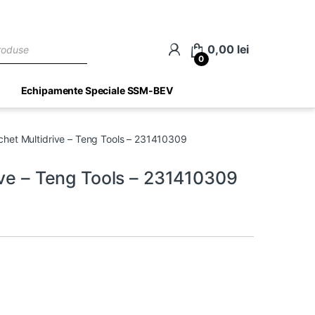
ch
0,00
lei
0
Echipamente Speciale SSM-BEV
nchet Multidrive – Teng Tools – 231410309
ive – Teng Tools – 231410309