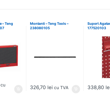
e – Teng
Montanti – Teng Tools –
Suport Agatar
107
238080105
177520103
cu
326,70
lei
338,80
le
cu TVA