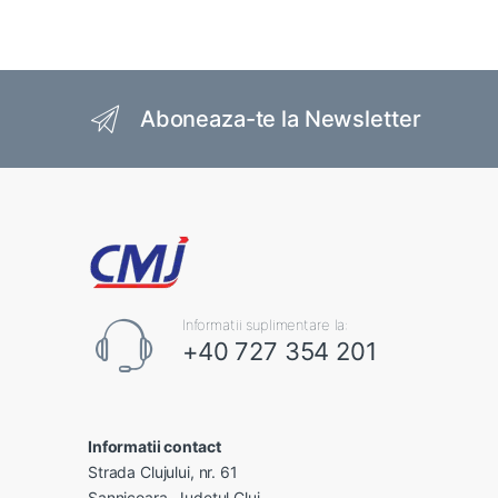
Brands Carousel
Aboneaza-te la Newsletter
Informatii suplimentare la:
+40 727 354 201
Informatii contact
Strada Clujului, nr. 61
Sannicoara, Judetul Cluj