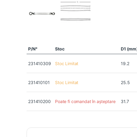
P/N°
Stoc
D1 (mm
231410309
Stoc Limitat
19.2
231410101
Stoc Limitat
25.5
231410200
Poate fi comandat în așteptare
31.7