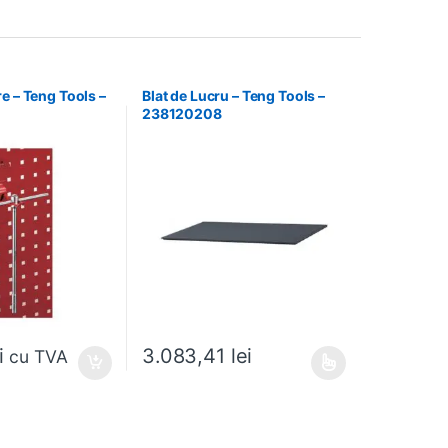
e – Teng Tools –
Blat de Lucru – Teng Tools –
238120208
i
3.083,41
lei
cu TVA
Acest produs are mai multe variații. Opțiunile pot