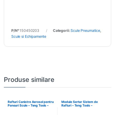
P/N°
150450203
Categorii:
Scule Pneumatice
,
Scule si Echipamente
Produse similare
Rafturi Canistre Aerosol pentru
Module Sertar Sistem de
Panouri Scule – Teng Tools –
Rafturi – Teng Tools –
174620302
238210306