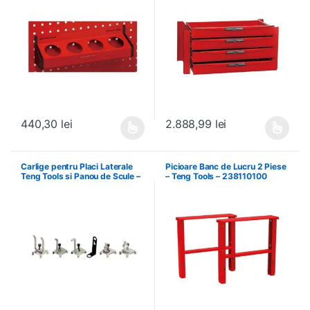
440,30
lei
2.888,99
lei
Acest produs are mai multe variații. Opțiunile pot fi alese în pagin
Acest produs are mai multe variați
Carlige pentru Placi Laterale
Picioare Banc de Lucru 2 Piese
Teng Tools si Panou de Scule –
– Teng Tools – 238110100
Teng Tools – 69940708