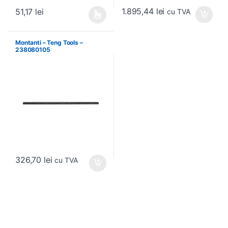
1.895,44
lei
51,17
lei
cu TVA
Acest produs are mai multe variații. Opțiunile pot fi alese în pagin
Montanti – Teng Tools –
238080105
326,70
lei
cu TVA