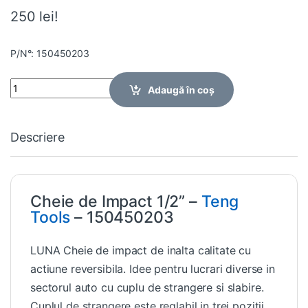
250 lei!
P/N°: 150450203
Quantity
Adaugă în coș
Descriere
Cheie de Impact 1/2” –
Teng
Tools
– 150450203
LUNA Cheie de impact de inalta calitate cu
actiune reversibila. Idee pentru lucrari diverse in
sectorul auto cu cuplu de strangere si slabire.
Cuplul de strangere este reglabil in trei pozitii