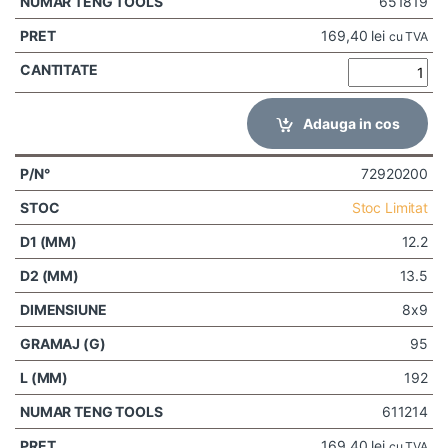
651819
169,40
lei
cu TVA
Adauga in cos
72920200
Stoc Limitat
12.2
13.5
8x9
95
192
611214
169,40
lei
cu TVA