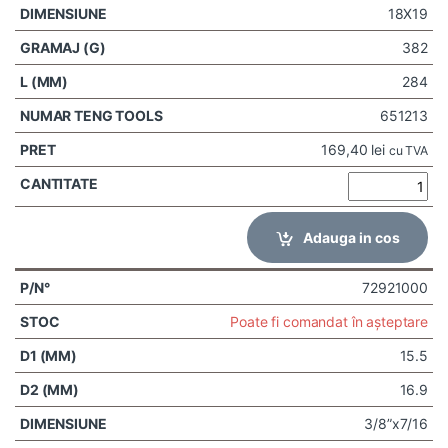
18X19
382
284
651213
169,40
lei
cu TVA
Adauga in cos
72921000
Poate fi comandat în așteptare
15.5
16.9
3/8”x7/16