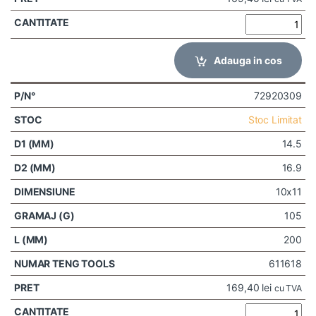
Adauga in cos
72920309
Stoc Limitat
14.5
16.9
10x11
105
200
611618
169,40
lei
cu TVA