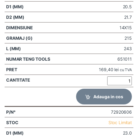
20.5
21.7
14X15
215
243
651011
169,40
lei
cu TVA
Adauga in cos
72920606
Stoc Limitat
23.0