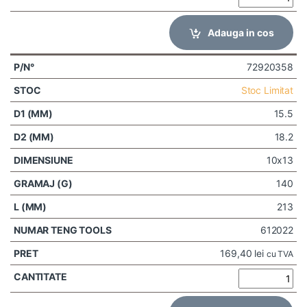
Adauga in cos
72920358
Stoc Limitat
15.5
18.2
10x13
140
213
612022
169,40
lei
cu TVA