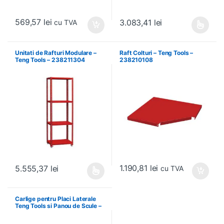
569,57
lei
3.083,41
lei
cu TVA
Acest produs are mai multe variați
Unitati de Rafturi Modulare –
Raft Colturi – Teng Tools –
Teng Tools – 238211304
238210108
1.190,81
lei
5.555,37
lei
cu TVA
Acest produs are mai multe variații. Opțiunile pot fi alese în pagin
Carlige pentru Placi Laterale
Teng Tools si Panou de Scule –
Teng Tools – 69940708