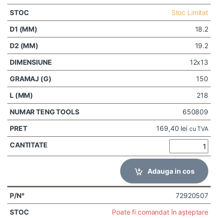
Stoc Limitat
18.2
19.2
12x13
150
218
650809
169,40
lei
cu TVA
Adauga in cos
72920507
Poate fi comandat în așteptare