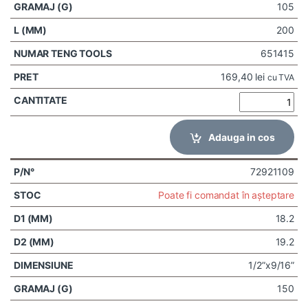
105
200
651415
169,40
lei
cu TVA
Adauga in cos
72921109
Poate fi comandat în așteptare
18.2
19.2
1/2”x9/16”
150