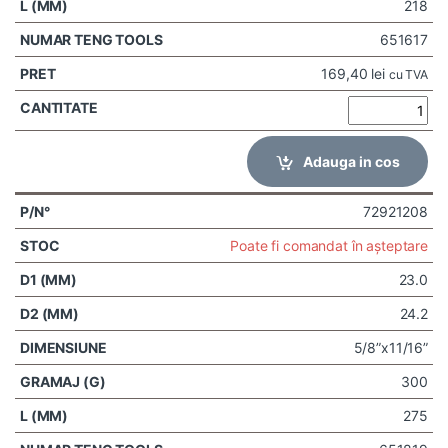
218
651617
169,40
lei
cu TVA
Adauga in cos
72921208
Poate fi comandat în așteptare
23.0
24.2
5/8”x11/16”
300
275