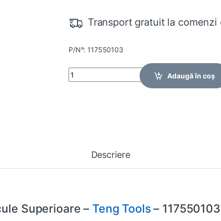
Transport gratuit la comenzi 
P/N°: 117550103
Quantity
Adaugă în coș
Descriere
cule Superioare –
Teng Tools
– 117550103