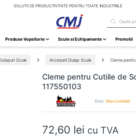
SOLUTII DE PRODUCTIVITATE PENTRU TOATE INDUSTRIILE
Products sear
Produse Vopsitorie
Scule si Echipamente
Promotii
Dulapuri Scule
Accesorii Dulap Scule
Cleme pentru
Cleme pentru Cutiile de S
117550103
Stoc:
Stoc Limitat
72,60
lei
cu TVA