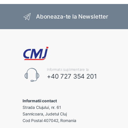
Brands Carousel
Aboneaza-te la Newsletter
Informatii suplimentare la:
+40 727 354 201
Informatii contact
Strada Clujului, nr. 61
Sannicoara, Judetul Cluj
Cod Postal 407042, Romania