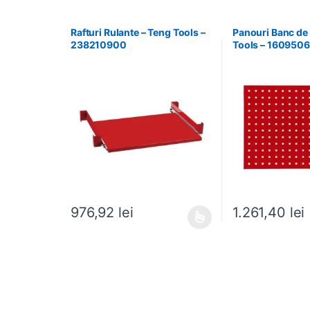
Rafturi Rulante – Teng Tools –
Panouri Banc de
238210900
Tools – 160950
976,92
lei
1.261,40
lei
Acest produs are mai multe variații. Opțiunile pot fi al
Acest produs are m