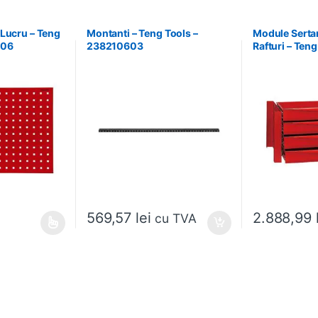
 Lucru – Teng
Montanti – Teng Tools –
Module Serta
606
238210603
Rafturi – Teng
238210306
569,57
lei
2.888,99
cu TVA
ese în pagina produsului.
ai multe variații. Opțiunile pot fi alese în pagina produsului.
Acest produs ar