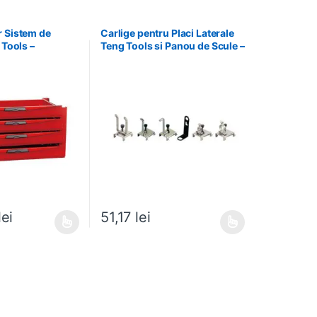
r Sistem de
Carlige pentru Placi Laterale
 Tools –
Teng Tools si Panou de Scule –
Teng Tools – 69940708
lei
51,17
lei
e mai multe variații. Opțiunile pot fi alese în pagina produsului.
Acest produs are mai multe variații. Opțiunile pot