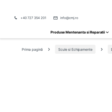
+40 727 354 201
info@cmj.ro
Produse Mentenanta si Reparatii
Prima pagină
Scule si Echipamente