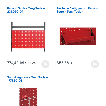
Panouri Scule – Teng Tools –
Tavite cu Carlig pentru Panouri
238090104
Scule – Teng Tools –
174630301
774,40
lei
355,38
lei
cu TVA
Acest produs are mai multe variați
Suport Agatare – Teng Tools –
177520103