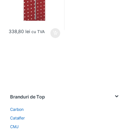
338,80
lei
cu TVA
Brands Carousel
Branduri de Top
Carbon
Catalfer
CMJ