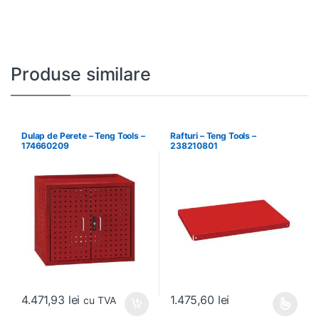
Produse similare
Dulap de Perete – Teng Tools –
Rafturi – Teng Tools –
174660209
238210801
4.471,93
lei
1.475,60
lei
cu TVA
Acest produs are mai multe variați