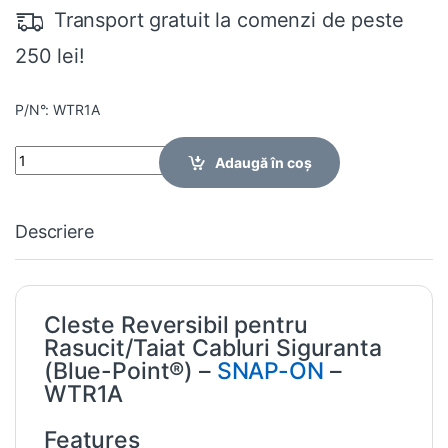
Transport gratuit la comenzi de peste
250 lei!
P/N°: WTR1A
Quantity
Adaugă în coș
Descriere
Cleste Reversibil pentru
Rasucit/Taiat Cabluri Siguranta
(Blue-Point®) –
SNAP-ON
–
WTR1A
Features