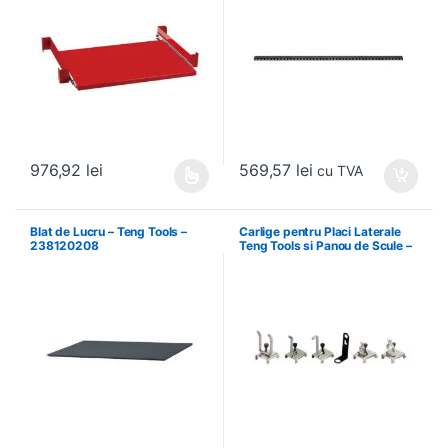
569,57
lei
976,92
lei
cu TVA
Acest produs are mai multe variații. Opțiunile pot fi alese în pagin
Blat de Lucru – Teng Tools –
Carlige pentru Placi Laterale
238120208
Teng Tools si Panou de Scule –
Teng Tools – 69940708