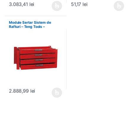
3.083,41
lei
51,17
lei
Acest produs are mai multe variații. Opțiunile pot fi alese în pagin
Acest produs are mai multe variați
Module Sertar Sistem de
Rafturi – Teng Tools –
238210306
2.888,99
lei
Acest produs are mai multe variații. Opțiunile pot fi alese în pagin