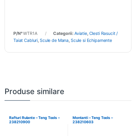
P/N°
WTR1A
Categorii:
Aviatie
,
Clesti Rasucit /
Taiat Cabluri
,
Scule de Mana
,
Scule si Echipamente
Produse similare
Rafturi Rulante – Teng Tools –
Montanti – Teng Tools –
238210900
238210603