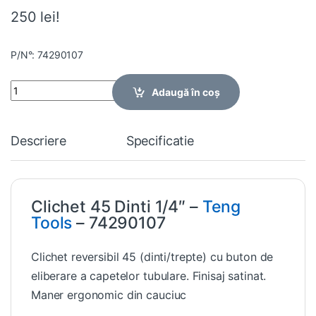
250 lei!
P/N°: 74290107
Quantity
Adaugă în coș
Descriere
Specificatie
Clichet 45 Dinti 1/4″ –
Teng
Tools
– 74290107
Clichet reversibil 45 (dinti/trepte) cu buton de
eliberare a capetelor tubulare. Finisaj satinat.
Maner ergonomic din cauciuc