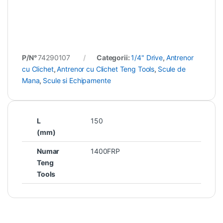
P/N°
74290107
Categorii:
1/4" Drive
,
Antrenor
cu Clichet
,
Antrenor cu Clichet Teng Tools
,
Scule de
Mana
,
Scule si Echipamente
L
150
(mm)
Numar
1400FRP
Teng
Tools