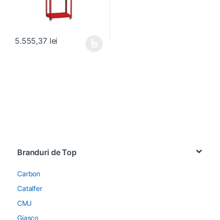
5.555,37
lei
Acest produs are mai multe variații. Opțiunile pot fi alese în pagin
Brands Carousel
Branduri de Top
Carbon
Catalfer
CMJ
Giasco