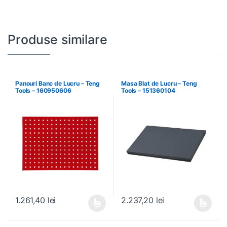
Produse similare
Panouri Banc de Lucru – Teng
Masa Blat de Lucru – Teng
Tools – 160950606
Tools – 151360104
1.261,40
lei
2.237,20
lei
Acest produs are mai multe variații. Opțiunile pot fi alese în pagin
Acest produs are mai multe variați