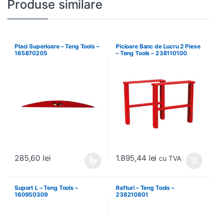
Produse similare
Placi Superioare – Teng Tools –
Picioare Banc de Lucru 2 Piese
165870205
– Teng Tools – 238110100
1.895,44
lei
285,60
lei
cu TVA
Acest produs are mai multe variații. Opțiunile pot fi alese în pagin
Suport L – Teng Tools –
Rafturi – Teng Tools –
160950309
238210801