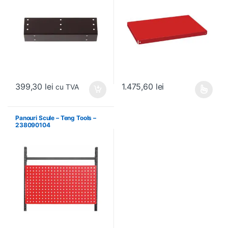
399,30
lei
1.475,60
lei
cu TVA
Acest produs are mai multe variați
Panouri Scule – Teng Tools –
238090104