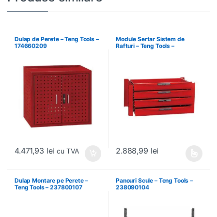
Dulap de Perete – Teng Tools –
Module Sertar Sistem de
174660209
Rafturi – Teng Tools –
238210306
4.471,93
lei
2.888,99
lei
cu TVA
Acest produs are mai multe variați
Dulap Montare pe Perete –
Panouri Scule – Teng Tools –
Teng Tools – 237800107
238090104