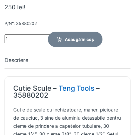
250 lei!
P/N°: 35880202
Quantity
Adaugă în coș
Descriere
Cutie Scule –
Teng Tools
–
35880202
Cutie de scule cu inchizatoare, maner, picioare
de cauciuc, 3 sine de aluminiu detasabile pentru
cleme de prindere a capetelor tubulare, 30
cleme 1/4″, 30 cleme 3/8″, 30 cleme 1/2″. Setul