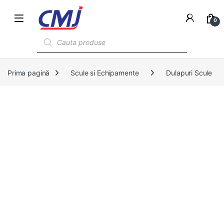
0
Products search
Prima pagină
Scule si Echipamente
Dulapuri Scule