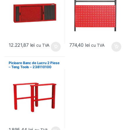
12.221,87
lei
774,40
lei
cu TVA
cu TVA
Picioare Banc de Lucru 2 Piese
– Teng Tools – 238110100
1.895,44
lei
cu TVA