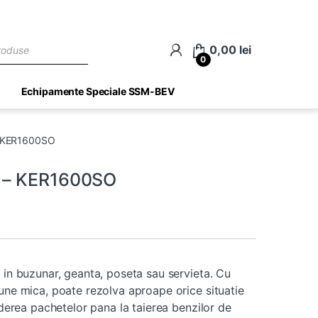
ch
0,00
lei
0
Echipamente Speciale SSM-BEV
– KER1600SO
N – KER1600SO
t in buzunar, geanta, poseta sau servieta. Cu
iune mica, poate rezolva aproape orice situatie
hiderea pachetelor pana la taierea benzilor de