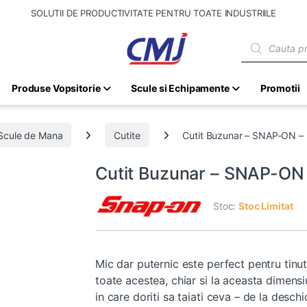
SOLUTII DE PRODUCTIVITATE PENTRU TOATE INDUSTRIILE
Products sear
Produse Vopsitorie
Scule si Echipamente
Promotii
Scule de Mana
Cutite
Cutit Buzunar – SNAP-ON 
Cutit Buzunar – SNAP-O
Stoc:
Stoc Limitat
Mic dar puternic este perfect pentru tinu
toate acestea, chiar si la aceasta dimens
in care doriti sa taiati ceva – de la desc