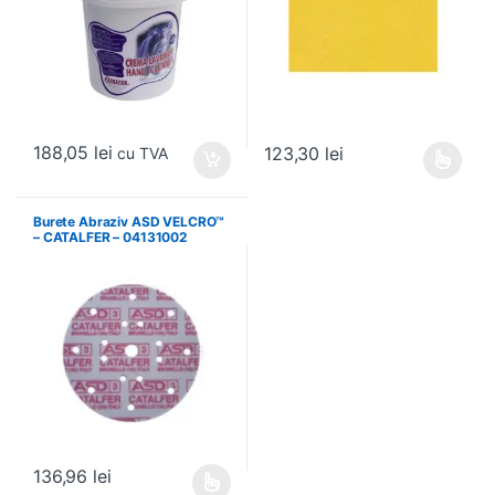
188,05
lei
123,30
lei
cu TVA
Acest produs are mai multe variați
Burete Abraziv ASD VELCRO™
– CATALFER – 04131002
136,96
lei
Acest produs are mai multe variații. Opțiunile pot fi alese în pagin