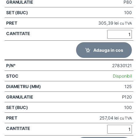
P80
100
305,39
lei
cu TVA
Adauga in cos
27830121
Disponibil
125
P120
100
257,04
lei
cu TVA