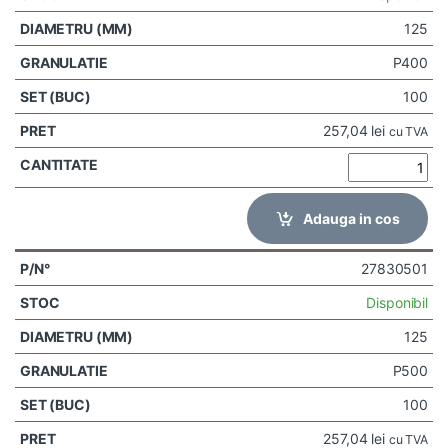
125
P400
100
257,04
lei
cu TVA
Adauga in cos
27830501
Disponibil
125
P500
100
257,04
lei
cu TVA