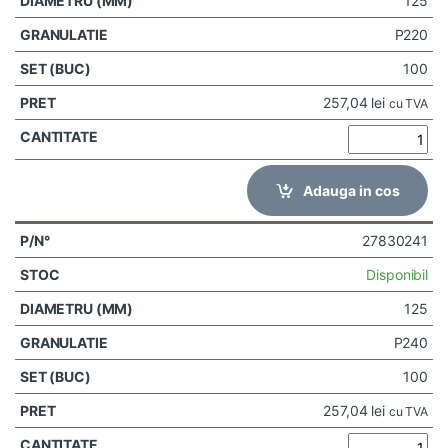
125
P220
100
257,04
lei
cu TVA
Adauga in cos
27830241
Disponibil
125
P240
100
257,04
lei
cu TVA