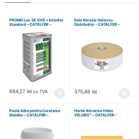
PROMO Lac 2K VHS + Intaritor
Rola Abraziv Helan cu
Standard – CATALFER –
Distribuitor – CATALFER –
PROMO STD
27555240
684,27
lei
375,48
lei
cu TVA
Acest produs are mai multe variați
Pasta Alba pentru Curatarea
Hartie Abraziva Helan
Mainilor – CATALFER –
VELCRO™ – CATALFER –
PLM01.2.42
27780081