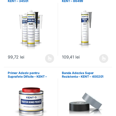
KENT – 34501
KENT – 86499
99,72
lei
109,41
lei
Acest produs are mai multe variații. Opțiunile pot fi alese în pagin
Acest produs are mai multe variați
Primer Adeziv pentru
Banda Adeziva Super
Suprafete Dificile – KENT –
Rezistenta – KENT – 400201
34586