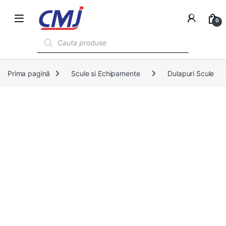
0
Products search
Prima pagină
Scule si Echipamente
Dulapuri Scule