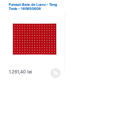
Panouri Banc de Lucru – Teng
Tools – 160950606
1.261,40
lei
Acest produs are mai multe variații. Opțiunile pot fi alese în pagin