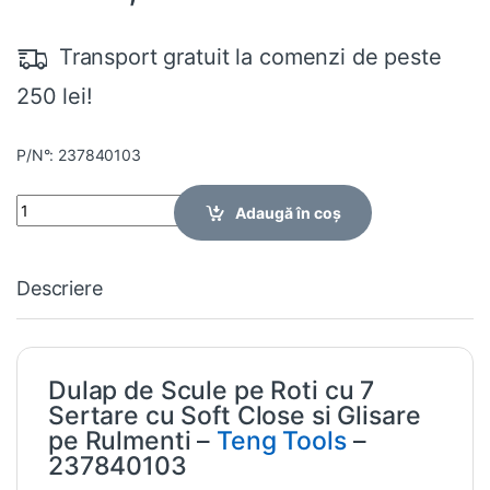
Transport gratuit la comenzi de peste
250 lei!
P/N°: 237840103
Quantity
Adaugă în coș
Descriere
Dulap de Scule pe Roti cu 7
Sertare cu Soft Close si Glisare
pe Rulmenti –
Teng Tools
–
237840103