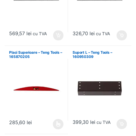
569,57
lei
326,70
lei
cu TVA
cu TVA
Placi Superioare – Teng Tools –
Suport L – Teng Tools –
165870205
160950309
399,30
lei
285,60
lei
cu TVA
Acest produs are mai multe variații. Opțiunile pot fi alese în pagin