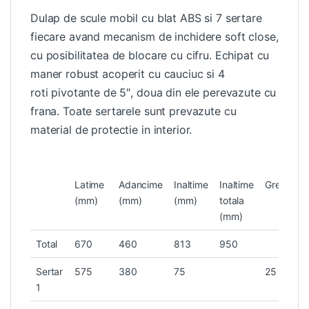
Dulap de scule mobil cu blat ABS si 7 sertare
fiecare avand mecanism de inchidere soft close,
cu posibilitatea de blocare cu cifru. Echipat cu
maner robust acoperit cu cauciuc si 4
roti pivotante de 5″, doua din ele perevazute cu
frana. Toate sertarele sunt prevazute cu
material de protectie in interior.
Latime
Adancime
Inaltime
Inaltime
Greutate(
(mm)
(mm)
(mm)
totala
(mm)
Total
670
460
813
950
Sertar
575
380
75
25
1