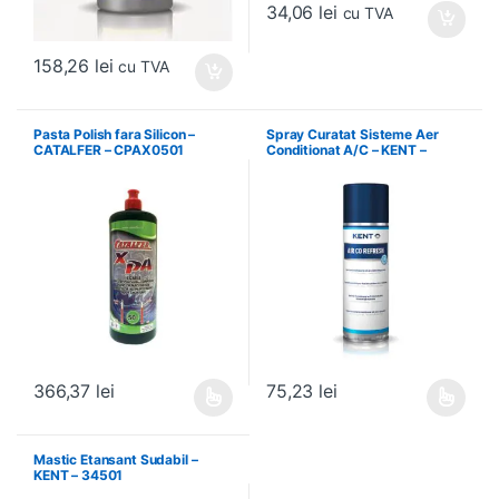
34,06
lei
cu TVA
158,26
lei
cu TVA
Pasta Polish fara Silicon –
Spray Curatat Sisteme Aer
CATALFER – CPAX0501
Conditionat A/C – KENT –
86089
366,37
lei
75,23
lei
Acest produs are mai multe variații. Opțiunile pot fi alese în pagin
Acest produs are mai multe variați
Mastic Etansant Sudabil –
KENT – 34501