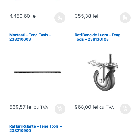
4.450,60
lei
355,38
lei
Acest produs are mai multe variații. Opțiunile pot fi alese în pagin
Acest produs are mai multe variați
Montanti – Teng Tools –
Roti Banc de Lucru – Teng
238210603
Tools – 238130108
569,57
lei
968,00
lei
cu TVA
cu TVA
Rafturi Rulante – Teng Tools –
238210900