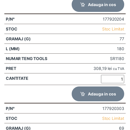
Adauga in cos
177920204
Stoc Limitat
77
180
SR1180
308,19
lei
cu TVA
Adauga in cos
177920303
Stoc Limitat
69