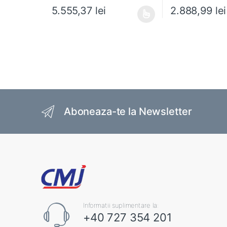
5.555,37
lei
2.888,99
lei
Acest produs are mai multe variații. Opțiunile pot fi al
Acest produs are m
Brands Carousel
Aboneaza-te la Newsletter
Informatii suplimentare la:
+40 727 354 201