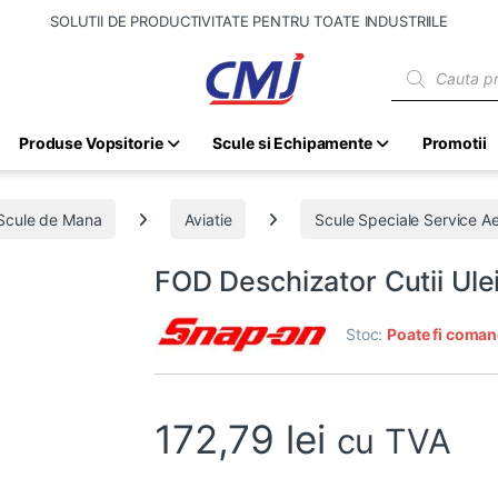
SOLUTII DE PRODUCTIVITATE PENTRU TOATE INDUSTRIILE
Products sear
Produse Vopsitorie
Scule si Echipamente
Promotii
Scule de Mana
Aviatie
Scule Speciale Service A
FOD Deschizator Cutii Ul
Stoc:
Poate fi coman
172,79
lei
cu TVA