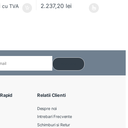
i
2.237,20
lei
cu TVA
Acest produs are mai multe variații. Opțiunile pot
 Rapid
Relatii Clienti
Despre noi
Intrebari Frecvente
Schimburi si Retur