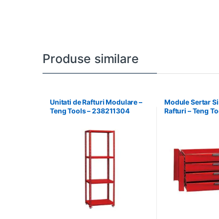
Produse similare
Unitati de Rafturi Modulare –
Module Sertar S
Teng Tools – 238211304
Rafturi – Teng To
238210306