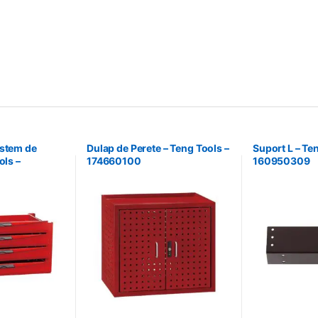
istem de
Dulap de Perete – Teng Tools –
Suport L – Te
ols –
174660100
160950309