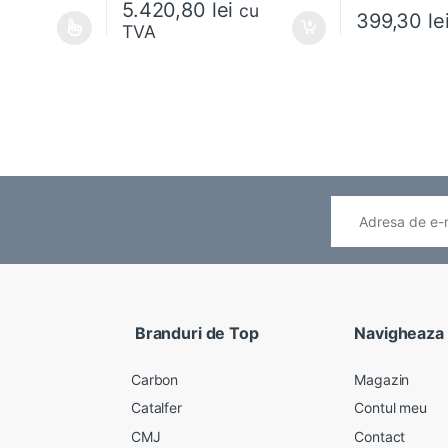
5.420,80
lei
cu
399,30
le
TVA
ese în pagina produsului.
ai multe variații. Opțiunile pot fi alese în pagina produsului.
Branduri de Top
Navigheaza
Carbon
Magazin
Catalfer
Contul meu
CMJ
Contact