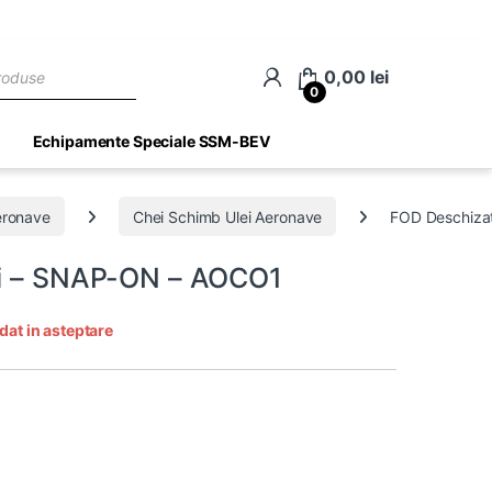
ch
0,00
lei
0
Echipamente Speciale SSM-BEV
eronave
Chei Schimb Ulei Aeronave
FOD Deschizat
ei – SNAP-ON – AOCO1
dat in asteptare