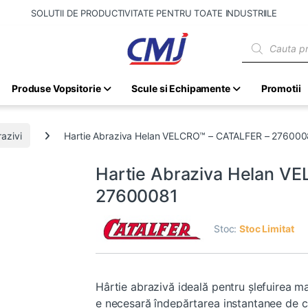
SOLUTII DE PRODUCTIVITATE PENTRU TOATE INDUSTRIILE
Products sear
Produse Vopsitorie
Scule si Echipamente
Promotii
azivi
Hartie Abraziva Helan VELCRO™ – CATALFER – 276000
Hartie Abraziva Helan V
27600081
Stoc:
Stoc Limitat
Hârtie abrazivă ideală pentru şlefuirea ma
e necesară îndepărtarea instantanee de c