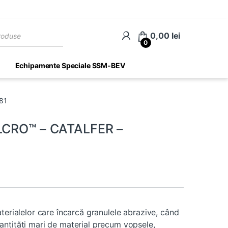
ch
0,00
lei
0
Echipamente Speciale SSM-BEV
81
ELCRO™ – CATALFER –
terialelor care încarcă granulele abrazive, când
antităţi mari de material precum vopsele,