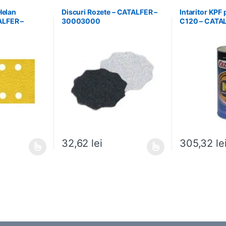
Helan
Discuri Rozete – CATALFER –
Intaritor KPF
LFER –
30003000
C120 – CATA
32,62
lei
305,32
le
ese în pagina produsului.
ai multe variații. Opțiunile pot fi alese în pagina produsului.
Acest produs are mai multe variații. Opțiunile pot fi
Acest produs ar