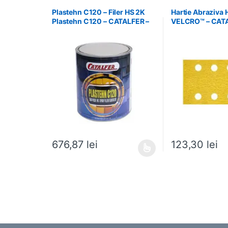
Plastehn C120 – Filer HS 2K
Hartie Abraziva 
Plastehn C120 – CATALFER –
VELCRO™ – CATA
FP014
27770081
676,87
lei
123,30
lei
Acest produs are mai multe variații. Opțiunile pot fi al
Acest produs are m