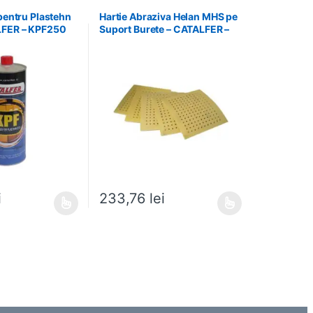
 pentru Plastehn
Hartie Abraziva Helan MHS pe
LFER – KPF250
Suport Burete – CATALFER –
27650240
i
233,76
lei
 alese în pagina produsului.
e mai multe variații. Opțiunile pot fi alese în pagina produsului.
Acest produs are mai multe variații. Opțiunile pot