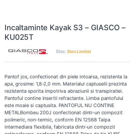
Incaltaminte Kayak S3 – GIASCO –
KU025T
Stoc:
Stoc Limitat
Pantof jos, confectionat din piele intoarsa, rezistenta la
apa, grosime: 1,8-2,0 mm. Materialul captuselii prezinta
rezistenta sporita impotriva abraziunii si transpiratiei.
Pantoful contine insertii refractante. Limba pantofului
este moale si captusita. PANTOFUL NU CONTINE
METALBombeu 200J confectionat dintr-un compozit
polimeric, non-termic, conform EN 12568 Talpa
intermediara flexibila, fabricata dintr-un compozit
antiperforare, conform EN 12568 Talpa de tip KUBE