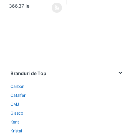
366,37
lei
Acest produs are mai multe variații. Opțiunile pot fi alese în pagin
Brands Carousel
Branduri de Top
Carbon
Catalfer
CMJ
Giasco
Kent
Kristal