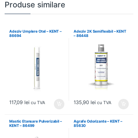
Produse similare
Adeziv Umplere Otel – KENT –
Adeziv 2K Semiflexibil – KENT
86694
– 86448
117,09
lei
135,90
lei
cu TVA
cu TVA
Mastic Etansare Pulverizabil –
Agrafe Odorizante – KENT –
KENT – 86499
85630