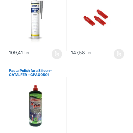
109,41
lei
147,58
lei
Acest produs are mai multe variații. Opțiunile pot fi alese în pagin
Acest produs are mai multe variați
Pasta Polish fara Silicon –
CATALFER – CPAX0501