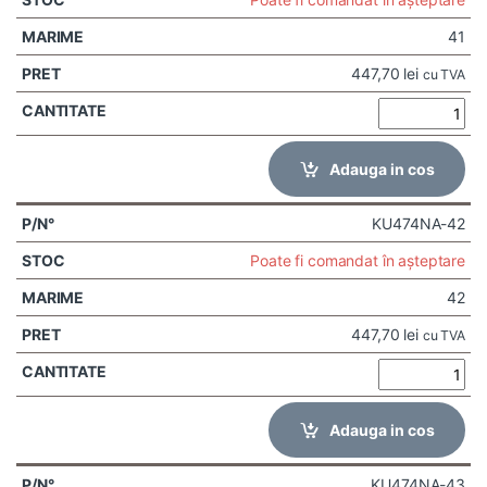
41
447,70
lei
cu TVA
Adauga in cos
KU474NA-42
Poate fi comandat în așteptare
42
447,70
lei
cu TVA
Adauga in cos
KU474NA-43