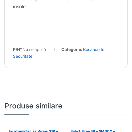
* The weight is calculated without laces and
insole.
P/N°
Nu se aplică
Categorie:
Bocanci de
Securitate
Produse similare