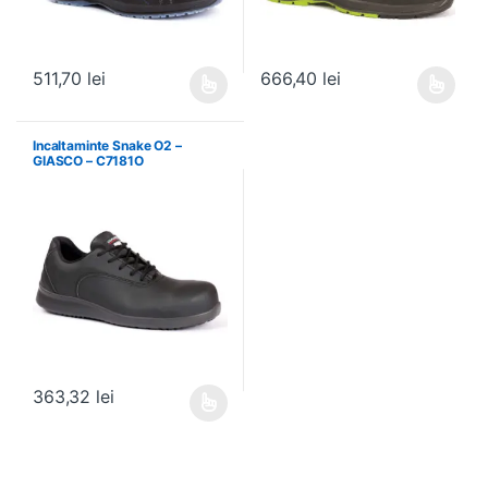
511,70
lei
666,40
lei
Acest produs are mai multe variații. Opțiunile pot fi alese în pagin
Acest produs are mai multe variați
Incaltaminte Snake O2 –
GIASCO – C7181O
363,32
lei
Acest produs are mai multe variații. Opțiunile pot fi alese în pagin