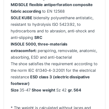
TOECAP 200J
polymeric
composite non-
thermic according
to EN 12568
MIDSOLE flexible antiperforation composite
fabric according
to EN 12568
SOLE KUBE
bidensity polyurethane antistatic,
resistant to hydrolysis ISO 5423:92, to
hydrocarbons and to abrasion, anti-shock and
anti-slipping
SRC
INSOLE 5000, three-materials
extracomfort:
perspiring, removable, anatomic,
absorbing, ESD and anti-bacterial
The shoe satisfies the requirement according to
the norm IEC 61340-4-3:2001 for the electrical
resistance
ESD class 3
(electric dissipative
footwear)
Size
35-47
Shoe weight
Sz 42
gr. 564