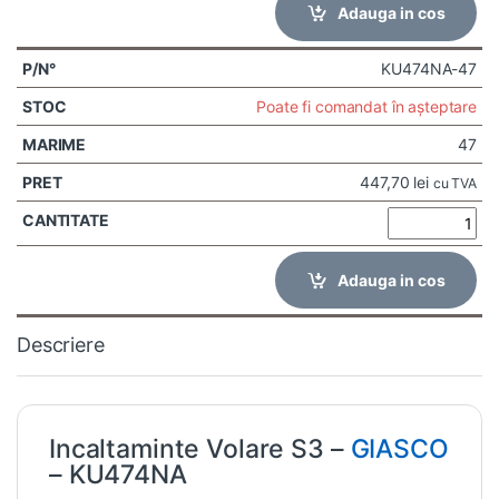
Adauga in cos
KU474NA-47
Poate fi comandat în așteptare
47
447,70
lei
cu TVA
Adauga in cos
Descriere
Incaltaminte Volare S3 –
GIASCO
– KU474NA