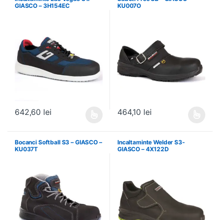
Incaltaminte Las Vegas S1P –
Saboti Free SB – GIASCO –
GIASCO – 3H154EC
KU007O
642,60
lei
464,10
lei
Acest produs are mai multe variații. Opțiunile pot fi alese în pagin
Acest produs are mai multe variați
Bocanci Softball S3 – GIASCO –
Incaltaminte Welder S3-
KU037T
GIASCO – 4X122D