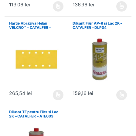
113,06
lei
136,96
lei
Acest produs are mai multe variații. Opțiunile pot fi alese în pagin
Acest produs are mai multe variați
Hartie Abraziva Helan
Diluant Filer AP-R si Lac 2K –
VELCRO™ – CATALFER –
CATALFER – DLP04
27790040
265,54
lei
159,16
lei
Acest produs are mai multe variații. Opțiunile pot fi alese în pagin
Acest produs are mai multe variați
Diluant TF pentru Filer si Lac
2K – CATALFER – ATE003