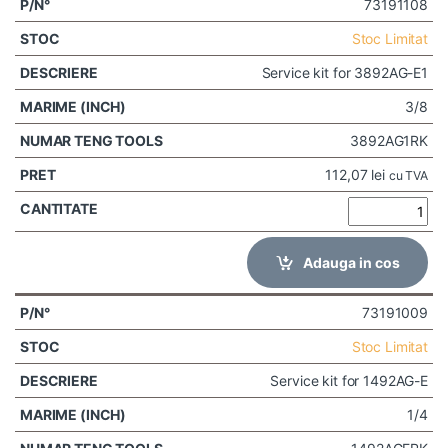
73191108
Stoc Limitat
Service kit for 3892AG-E1
3/8
3892AG1RK
112,07
lei
cu TVA
Adauga in cos
73191009
Stoc Limitat
Service kit for 1492AG-E
1/4