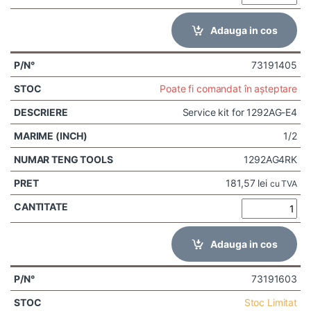
Adauga in cos
73191405
Poate fi comandat în așteptare
Service kit for 1292AG-E4
1/2
1292AG4RK
181,57
lei
cu TVA
Adauga in cos
73191603
Stoc Limitat