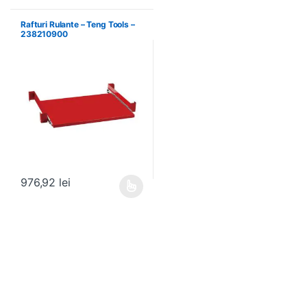
Rafturi Rulante – Teng Tools –
238210900
976,92
lei
Acest produs are mai multe variații. Opțiunile pot fi alese în pagin