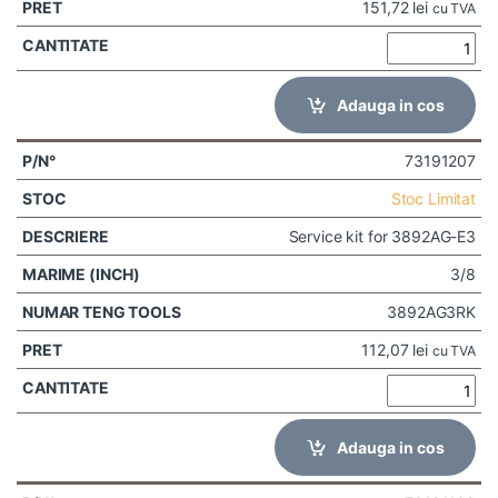
151,72
lei
cu TVA
Adauga in cos
73191207
Stoc Limitat
Service kit for 3892AG-E3
3/8
3892AG3RK
112,07
lei
cu TVA
Adauga in cos