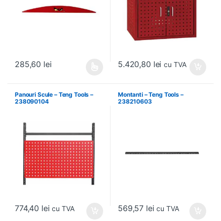
5.420,80
lei
285,60
lei
cu TVA
Acest produs are mai multe variații. Opțiunile pot fi alese în pagin
Panouri Scule – Teng Tools –
Montanti – Teng Tools –
238090104
238210603
774,40
lei
569,57
lei
cu TVA
cu TVA