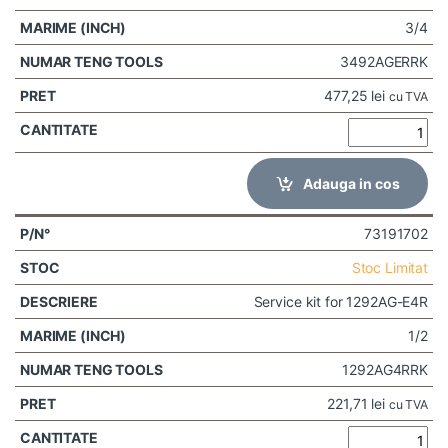
3/4
3492AGERRK
477,25
lei
cu TVA
Adauga in cos
73191702
Stoc Limitat
Service kit for 1292AG-E4R
1/2
1292AG4RRK
221,71
lei
cu TVA