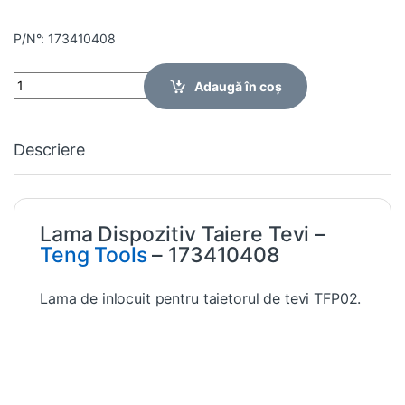
P/N°: 173410408
Quantity
Adaugă în coș
Descriere
Lama Dispozitiv Taiere Tevi –
Teng Tools
– 173410408
Lama de inlocuit pentru taietorul de tevi TFP02.