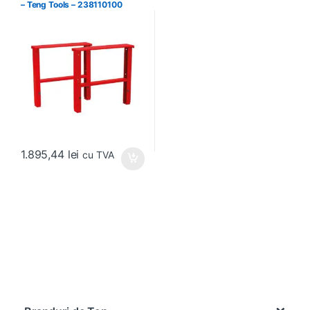
– Teng Tools – 238110100
1.895,44
lei
cu TVA
Brands Carousel