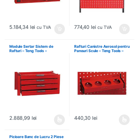
5.184,34
lei
774,40
lei
cu TVA
cu TVA
Module Sertar Sistem de
Rafturi Canistre Aerosol pentru
Rafturi – Teng Tools –
Panouri Scule – Teng Tools –
238210306
174620302
2.888,99
lei
440,30
lei
Acest produs are mai multe variații. Opțiunile pot fi alese în pagin
Acest produs are mai multe variați
Picioare Banc de Lucru 2 Piese