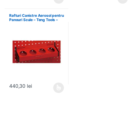
Rafturi Canistre Aerosol pentru
Panouri Scule – Teng Tools –
174620302
440,30
lei
Acest produs are mai multe variații. Opțiunile pot fi alese în pagin