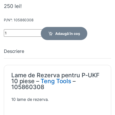
250 lei!
P/N°: 105860308
Quantity
Adaugă în coș
Descriere
Lame de Rezerva pentru P-UKF
10 piese –
Teng Tools
–
105860308
10 lame de rezerva.