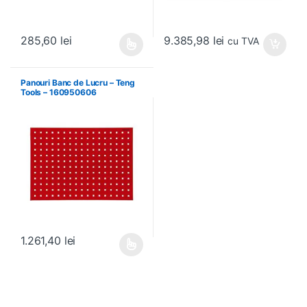
9.385,98
lei
285,60
lei
cu TVA
Acest produs are mai multe variații. Opțiunile pot fi alese în pagin
Panouri Banc de Lucru – Teng
Tools – 160950606
1.261,40
lei
Acest produs are mai multe variații. Opțiunile pot fi alese în pagin