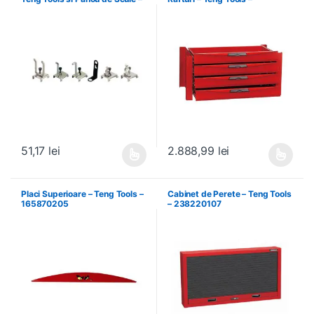
Teng Tools – 69940708
238210306
51,17
lei
2.888,99
lei
Acest produs are mai multe variații. Opțiunile pot fi alese în pagin
Acest produs are mai multe variați
Placi Superioare – Teng Tools –
Cabinet de Perete – Teng Tools
165870205
– 238220107