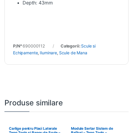
Depth: 43mm
P/N°
690000112
Categorii:
Scule si
Echipamente
,
Iluminare
,
Scule de Mana
Produse similare
Carlige pentru Placi Laterale
Module Sertar Sistem de
Teng Tools si Panou de Scule –
Rafturi – Teng Tools –