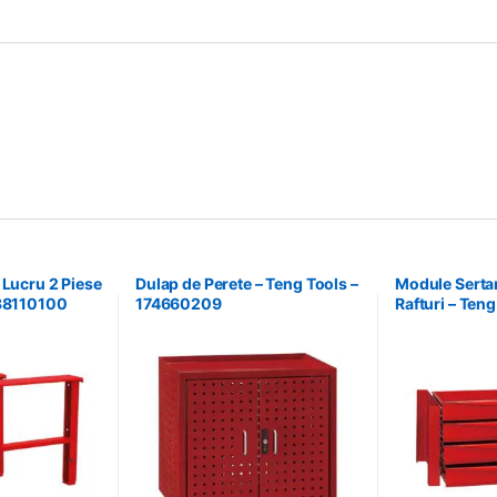
 Lucru 2 Piese
Dulap de Perete – Teng Tools –
Module Serta
238110100
174660209
Rafturi – Teng
238210306