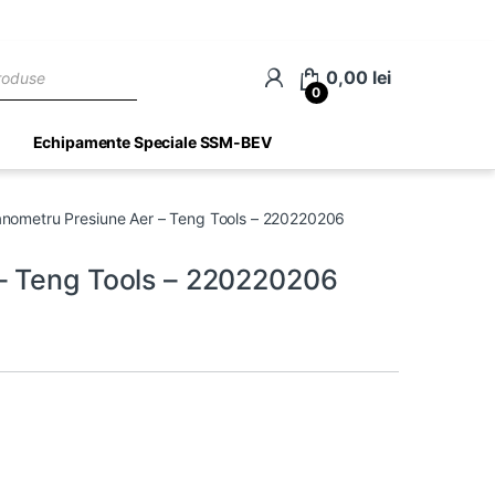
ch
0,00
lei
0
Echipamente Speciale SSM-BEV
nometru Presiune Aer – Teng Tools – 220220206
– Teng Tools – 220220206