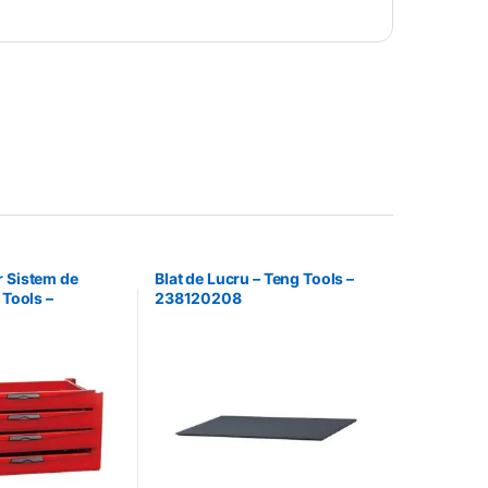
r Sistem de
Blat de Lucru – Teng Tools –
 Tools –
238120208