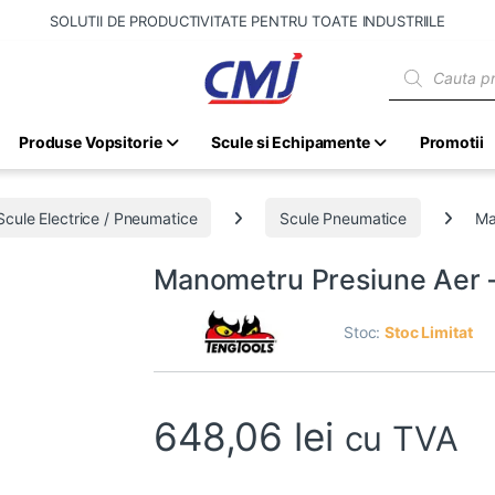
SOLUTII DE PRODUCTIVITATE PENTRU TOATE INDUSTRIILE
Products sear
Produse Vopsitorie
Scule si Echipamente
Promotii
Scule Electrice / Pneumatice
Scule Pneumatice
Ma
Manometru Presiune Aer 
Stoc:
Stoc Limitat
648,06
lei
cu TVA