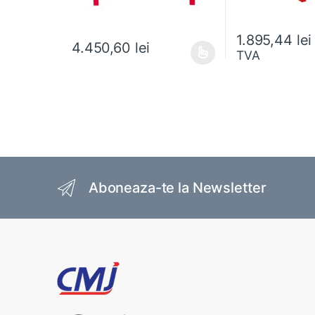
1.895,44
lei
4.450,60
lei
TVA
Acest produs are mai multe variații. Opțiunile pot fi al
Brands Carousel
Aboneaza-te la Newsletter