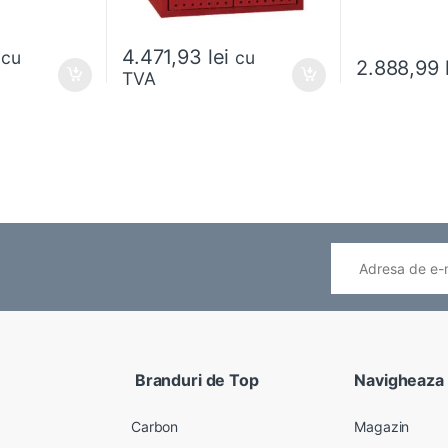
4.471,93
lei
cu
cu
2.888,99
TVA
ese în pagina produsului.
Acest produs ar
Branduri de Top
Navigheaza
Carbon
Magazin