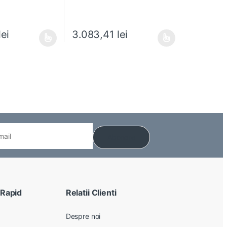
lei
3.083,41
lei
e mai multe variații. Opțiunile pot fi alese în pagina produsului.
Acest produs are mai multe variații. Opțiunile pot
 Rapid
Relatii Clienti
Despre noi