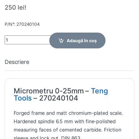
250 lei!
P/N°: 270240104
Quantity
Adaugă în coș
Descriere
Micrometru 0-25mm –
Teng
Tools
– 270240104
Forged frame and matt chromium-plated scale.
Hardened spindle 6.5 mm with fine-polished
measuring faces of cemented carbide. Friction
sleeve and lock nut. DIN 863.