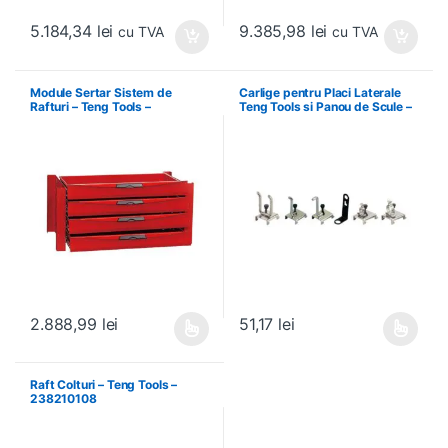
5.184,34
lei
9.385,98
lei
cu TVA
cu TVA
Module Sertar Sistem de
Carlige pentru Placi Laterale
Rafturi – Teng Tools –
Teng Tools si Panou de Scule –
238210306
Teng Tools – 69940708
2.888,99
lei
51,17
lei
Acest produs are mai multe variații. Opțiunile pot fi alese în pagin
Acest produs are mai multe variați
Raft Colturi – Teng Tools –
238210108