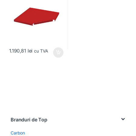
1.190,81
lei
cu TVA
Brands Carousel
Branduri de Top
Carbon