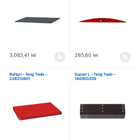
3.083,41
lei
285,60
lei
Acest produs are mai multe variații. Opțiunile pot fi alese în pagin
Acest produs are mai multe variați
Rafturi – Teng Tools –
Suport L – Teng Tools –
238210801
160950309