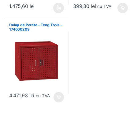
399,30
lei
1.475,60
lei
cu TVA
Acest produs are mai multe variații. Opțiunile pot fi alese în pagin
Dulap de Perete – Teng Tools –
174660209
4.471,93
lei
cu TVA