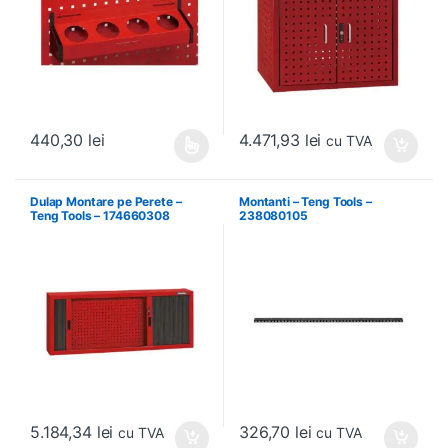
4.471,93
lei
440,30
lei
cu TVA
Acest produs are mai multe variații. Opțiunile pot fi alese în pagin
Dulap Montare pe Perete –
Montanti – Teng Tools –
Teng Tools – 174660308
238080105
5.184,34
lei
326,70
lei
cu TVA
cu TVA