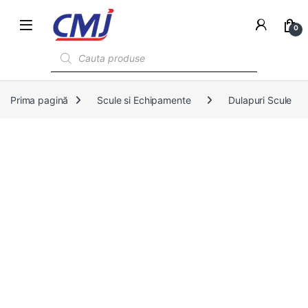
0
Products search
Prima pagină
Scule si Echipamente
Dulapuri Scule