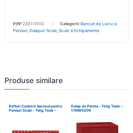
P/N°
238110100
Categorii:
Bancuri de Lucru si
Panouri
,
Dulapuri Scule
,
Scule si Echipamente
Produse similare
Rafturi Canistre Aerosol pentru
Dulap de Perete – Teng Tools –
Panouri Scule – Teng Tools –
174660209
174620302