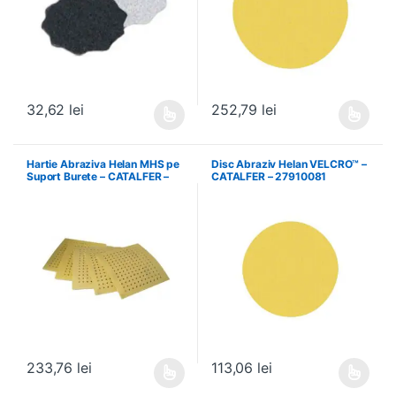
32,62
lei
252,79
lei
Acest produs are mai multe variații. Opțiunile pot fi alese în pagin
Acest produs are mai multe variați
Hartie Abraziva Helan MHS pe
Disc Abraziv Helan VELCRO™ –
Suport Burete – CATALFER –
CATALFER – 27910081
27650240
233,76
lei
113,06
lei
Acest produs are mai multe variații. Opțiunile pot fi alese în pagin
Acest produs are mai multe variați