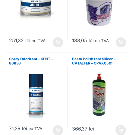
251,32
lei
188,05
lei
cu TVA
cu TVA
Spray Odorizant – KENT –
Pasta Polish fara Silicon –
86836
CATALFER – CPAX0501
71,29
lei
366,37
lei
cu TVA
Acest produs are mai multe variați