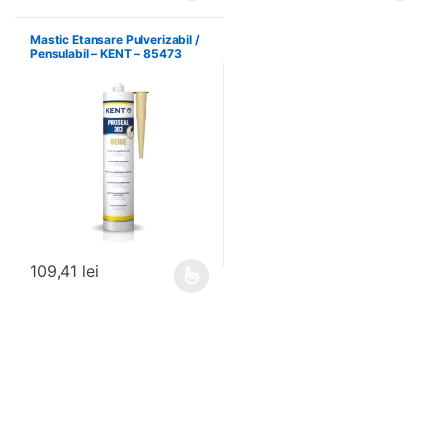
Mastic Etansare Pulverizabil /
Pensulabil – KENT – 85473
109,41
lei
Acest produs are mai multe variații. Opțiunile pot fi alese în pagin