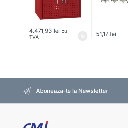
4.471,93
lei
cu
51,17
lei
TVA
Acest produs are m
Brands Carousel
Aboneaza-te la Newsletter