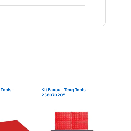
 Tools –
Kit Panou – Teng Tools –
238070205