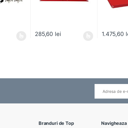
285,60
lei
1.475,60
l
ai multe variații. Opțiunile pot fi alese în pagina produsului.
Acest produs are mai multe variații. Opțiunile pot fi
Acest produs ar
Branduri de Top
Navigheaza