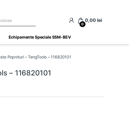
ch
0,00
lei
0
Echipamente Speciale SSM-BEV
este Popnituri – TengTools – 116820101
ols – 116820101