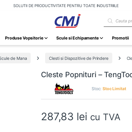
SOLUTII DE PRODUCTIVITATE PENTRU TOATE INDUSTRIILE
Products sear
Produse Vopsitorie
Scule si Echipamente
Promotii
Scule de Mana
Clesti si Dispozitive de Prindere
Cl
Cleste Popnituri – TengTo
Stoc:
Stoc Limitat
287,83
lei
cu TVA