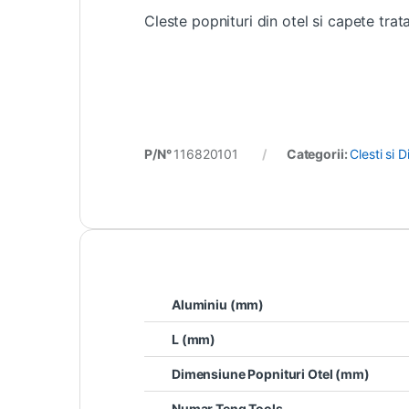
Cleste popnituri din otel si capete tra
P/N°
116820101
Categorii:
Clesti si 
Aluminiu (mm)
L (mm)
Dimensiune Popnituri Otel (mm)
Numar Teng Tools