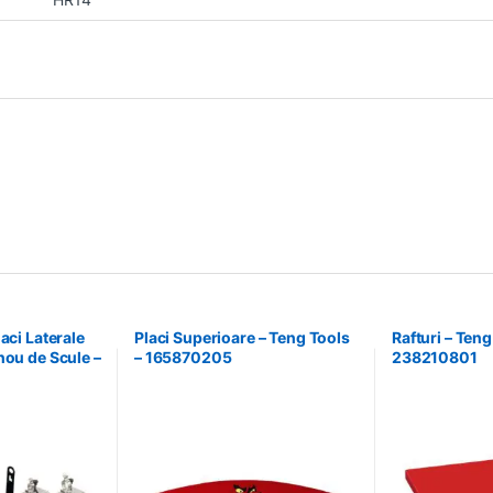
aci Laterale
Placi Superioare – Teng Tools
Rafturi – Teng
nou de Scule –
– 165870205
238210801
9940708