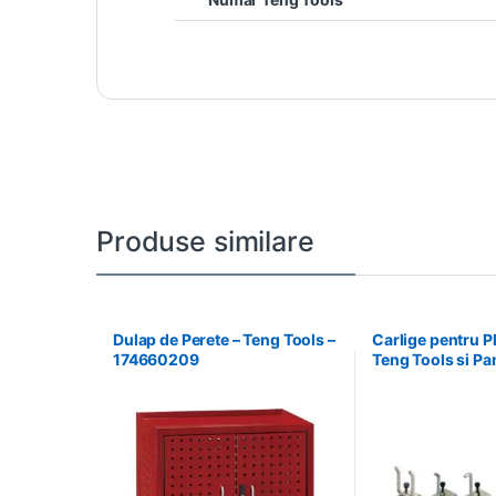
Produse similare
Dulap de Perete – Teng Tools –
Carlige pentru Pl
174660209
Teng Tools si Pa
Teng Tools – 6