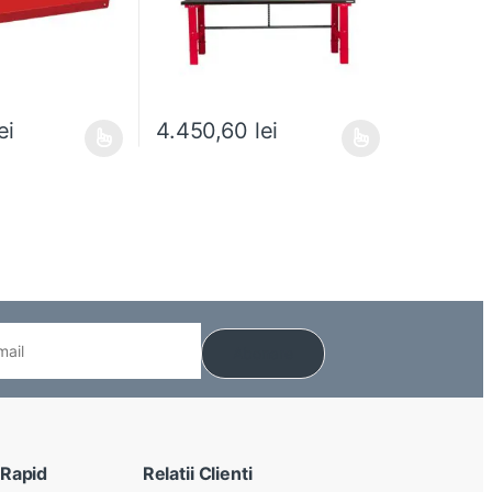
ei
4.450,60
lei
 alese în pagina produsului.
e mai multe variații. Opțiunile pot fi alese în pagina produsului.
Acest produs are mai multe variații. Opțiunile pot
 Rapid
Relatii Clienti