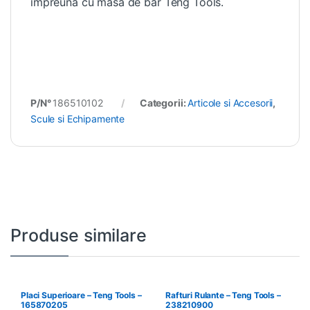
impreuna cu masa de bar Teng Tools.
P/N°
186510102
Categorii:
Articole si Accesorii
,
Scule si Echipamente
Produse similare
Placi Superioare – Teng Tools –
Rafturi Rulante – Teng Tools –
165870205
238210900