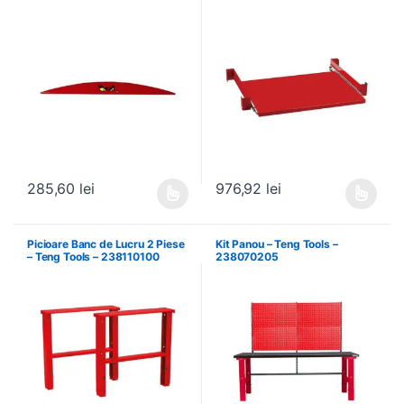
285,60
lei
976,92
lei
Acest produs are mai multe variații. Opțiunile pot fi alese în pagin
Acest produs are mai multe variați
Picioare Banc de Lucru 2 Piese
Kit Panou – Teng Tools –
– Teng Tools – 238110100
238070205