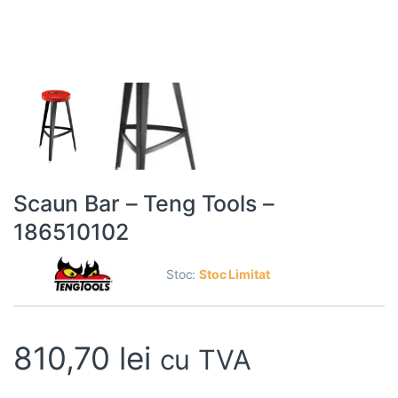
Scaun Bar – Teng Tools –
186510102
Stoc:
Stoc Limitat
810,70
lei
cu TVA