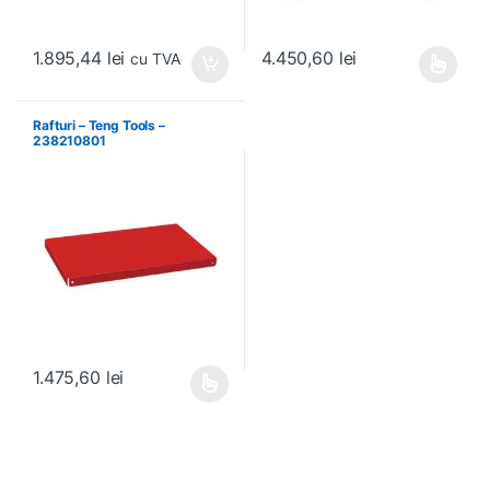
1.895,44
lei
4.450,60
lei
cu TVA
Acest produs are mai multe variați
Rafturi – Teng Tools –
238210801
1.475,60
lei
Acest produs are mai multe variații. Opțiunile pot fi alese în pagin