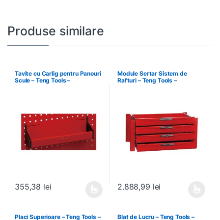
Produse similare
Tavite cu Carlig pentru Panouri
Module Sertar Sistem de
Scule – Teng Tools –
Rafturi – Teng Tools –
174630301
238210306
355,38
lei
2.888,99
lei
Acest produs are mai multe variații. Opțiunile pot fi alese în pagin
Acest produs are mai multe variați
Placi Superioare – Teng Tools –
Blat de Lucru – Teng Tools –