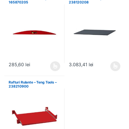
165870205
238120208
285,60
lei
3.083,41
lei
Acest produs are mai multe variații. Opțiunile pot fi alese în pagin
Acest produs are mai multe variați
Rafturi Rulante – Teng Tools –
238210900