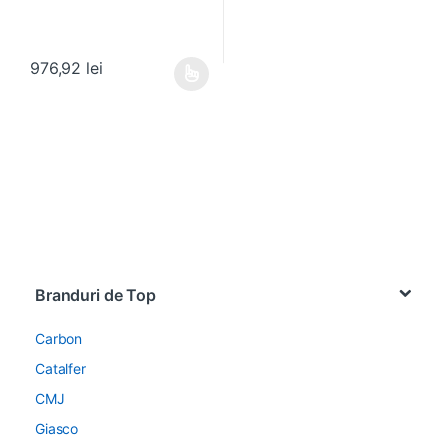
976,92
lei
Acest produs are mai multe variații. Opțiunile pot fi alese în pagin
Brands Carousel
Branduri de Top
Carbon
Catalfer
CMJ
Giasco