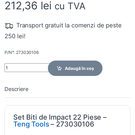
212,36
lei
cu TVA
Transport gratuit la comenzi de peste
250 lei!
P/N°: 273030106
Quantity
Adaugă în coș
Descriere
Set Biti de Impact 22 Piese –
Teng Tools
– 273030106