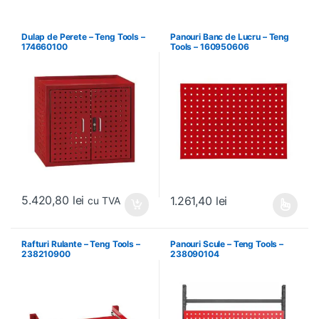
Dulap de Perete – Teng Tools –
Panouri Banc de Lucru – Teng
174660100
Tools – 160950606
5.420,80
lei
1.261,40
lei
cu TVA
Acest produs are mai multe variați
Rafturi Rulante – Teng Tools –
Panouri Scule – Teng Tools –
238210900
238090104