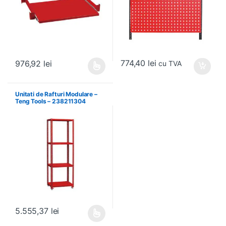
774,40
lei
976,92
lei
cu TVA
Acest produs are mai multe variații. Opțiunile pot fi alese în pagin
Unitati de Rafturi Modulare –
Teng Tools – 238211304
5.555,37
lei
Acest produs are mai multe variații. Opțiunile pot fi alese în pagin