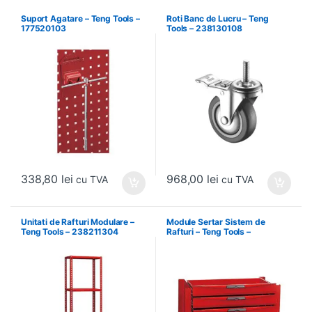
Suport Agatare – Teng Tools –
Roti Banc de Lucru – Teng
177520103
Tools – 238130108
338,80
lei
968,00
lei
cu TVA
cu TVA
Unitati de Rafturi Modulare –
Module Sertar Sistem de
Teng Tools – 238211304
Rafturi – Teng Tools –
238210306