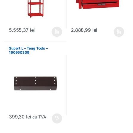
5.555,37
lei
2.888,99
lei
Acest produs are mai multe variații. Opțiunile pot fi alese în pagin
Acest produs are mai multe variați
Suport L – Teng Tools –
160950309
399,30
lei
cu TVA