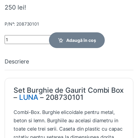
250 lei!
P/N°: 208730101
Quantity
Adaugă în coș
Descriere
Set Burghie de Gaurit Combi Box
–
LUNA
– 208730101
Combi-Box. Burghie elicoidale pentru metal,
beton si lemn. Burghiile au acelasi diametru in
toate cele trei serii. Caseta din plastic cu capac
rotativ pentru setarea la dimensiunea dorita