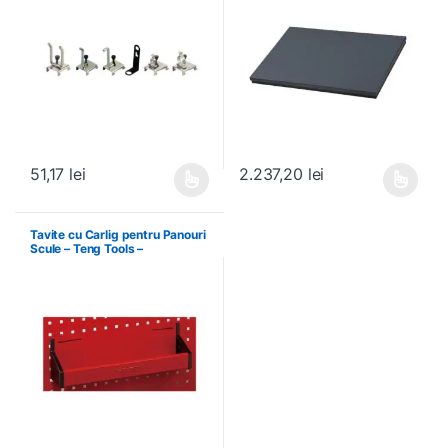
51,17
lei
2.237,20
lei
Acest produs are mai multe variații. Opțiunile pot fi alese în pagin
Acest produs are mai multe variați
Tavite cu Carlig pentru Panouri
Scule – Teng Tools –
174630301