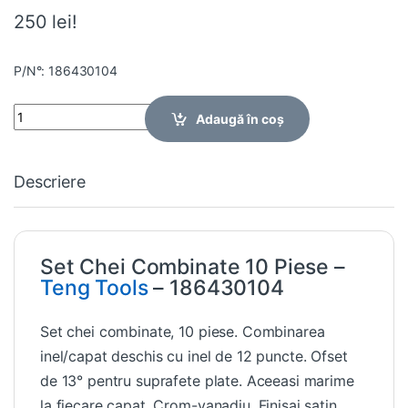
250 lei!
P/N°: 186430104
Quantity
Adaugă în coș
Descriere
Set Chei Combinate 10 Piese –
Teng Tools
– 186430104
Set chei combinate, 10 piese. Combinarea
inel/capat deschis cu inel de 12 puncte. Ofset
de 13° pentru suprafete plate. Aceeasi marime
la fiecare capat. Crom-vanadiu. Finisaj satin.