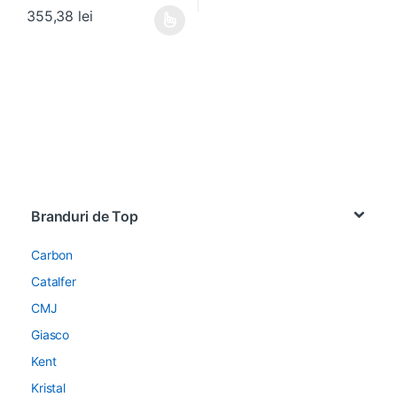
355,38
lei
Acest produs are mai multe variații. Opțiunile pot fi alese în pagin
Brands Carousel
Branduri de Top
Carbon
Catalfer
CMJ
Giasco
Kent
Kristal