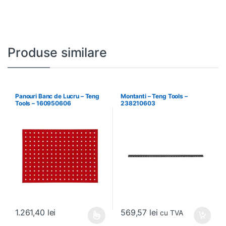
Produse similare
Panouri Banc de Lucru – Teng
Montanti – Teng Tools –
Tools – 160950606
238210603
569,57
lei
1.261,40
lei
cu TVA
Acest produs are mai multe variații. Opțiunile pot fi alese în pagin