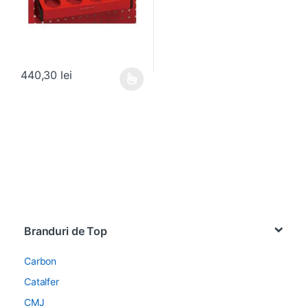
440,30
lei
Acest produs are mai multe variații. Opțiunile pot fi alese în pagin
Brands Carousel
Branduri de Top
Carbon
Catalfer
CMJ