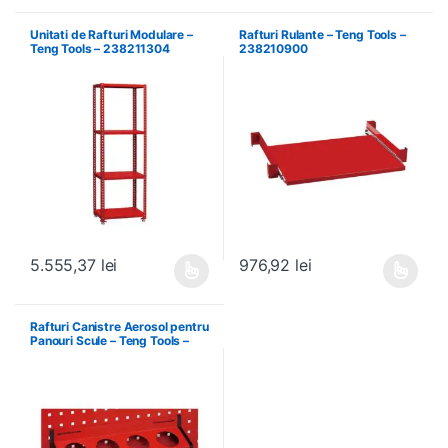
Unitati de Rafturi Modulare –
Rafturi Rulante – Teng Tools –
Teng Tools – 238211304
238210900
5.555,37
lei
976,92
lei
Acest produs are mai multe variații. Opțiunile pot fi alese în pagin
Acest produs are mai multe variați
Rafturi Canistre Aerosol pentru
Panouri Scule – Teng Tools –
174620302