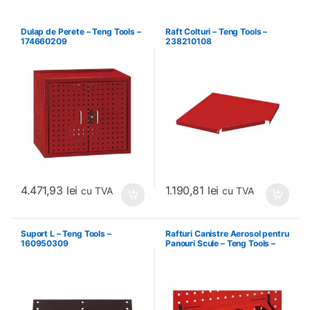
Dulap de Perete – Teng Tools –
Raft Colturi – Teng Tools –
174660209
238210108
4.471,93
lei
1.190,81
lei
cu TVA
cu TVA
Suport L – Teng Tools –
Rafturi Canistre Aerosol pentru
160950309
Panouri Scule – Teng Tools –
174620302