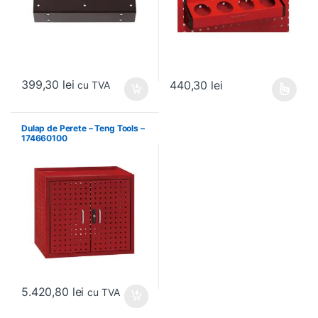
399,30
lei
440,30
lei
cu TVA
Acest produs are mai multe variați
Dulap de Perete – Teng Tools –
174660100
5.420,80
lei
cu TVA