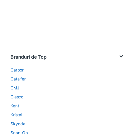
Brands Carousel
Branduri de Top
Carbon
Catalfer
CMJ
Giasco
Kent
Kristal
Skydda
Snap-On