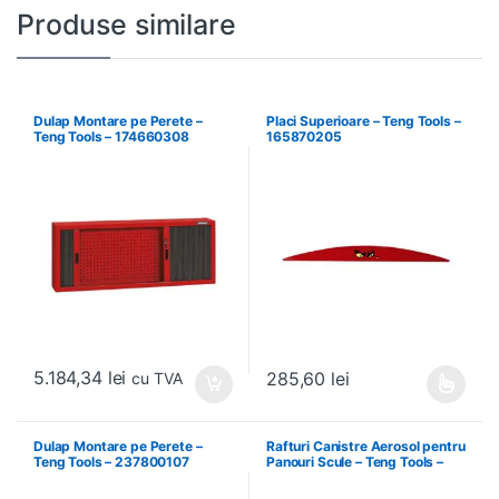
Produse similare
Dulap Montare pe Perete –
Placi Superioare – Teng Tools –
Teng Tools – 174660308
165870205
5.184,34
lei
285,60
lei
cu TVA
Acest produs are mai multe variați
Dulap Montare pe Perete –
Rafturi Canistre Aerosol pentru
Teng Tools – 237800107
Panouri Scule – Teng Tools –
174620302