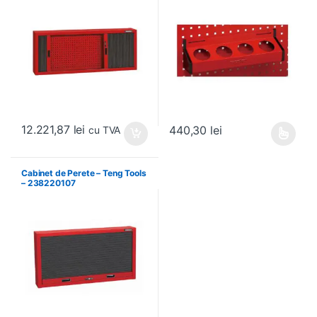
12.221,87
lei
440,30
lei
cu TVA
Acest produs are mai multe variați
Cabinet de Perete – Teng Tools
– 238220107