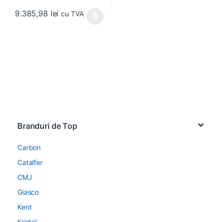
9.385,98
lei
cu TVA
Brands Carousel
Branduri de Top
Carbon
Catalfer
CMJ
Giasco
Kent
Kristal