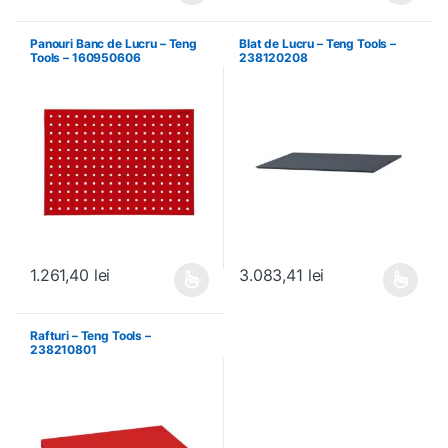
Panouri Banc de Lucru – Teng
Blat de Lucru – Teng Tools –
Tools – 160950606
238120208
1.261,40
lei
3.083,41
lei
Acest produs are mai multe variații. Opțiunile pot fi alese în pagin
Acest produs are mai multe variați
Rafturi – Teng Tools –
238210801