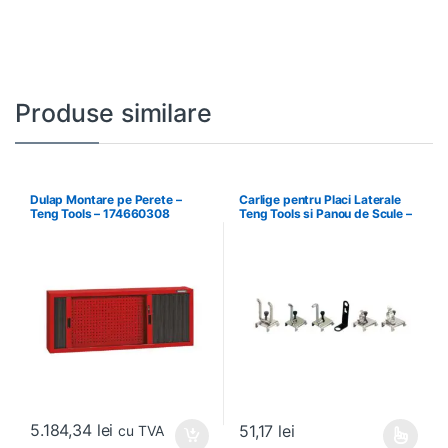
Produse similare
Dulap Montare pe Perete –
Carlige pentru Placi Laterale
Teng Tools – 174660308
Teng Tools si Panou de Scule –
Teng Tools – 69940708
5.184,34
lei
51,17
lei
cu TVA
Acest produs are mai multe variați