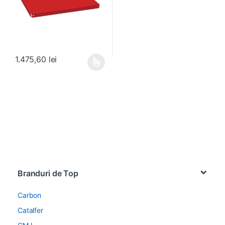
1.475,60
lei
Acest produs are mai multe variații. Opțiunile pot fi alese în pagin
Brands Carousel
Branduri de Top
Carbon
Catalfer