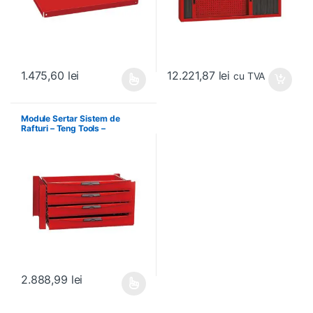
12.221,87
lei
1.475,60
lei
cu TVA
Acest produs are mai multe variații. Opțiunile pot fi alese în pagin
Module Sertar Sistem de
Rafturi – Teng Tools –
238210306
2.888,99
lei
Acest produs are mai multe variații. Opțiunile pot fi alese în pagin