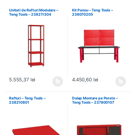
Unitati de Rafturi Modulare –
Kit Panou – Teng Tools –
Teng Tools – 238211304
238070205
5.555,37
lei
4.450,60
lei
Acest produs are mai multe variații. Opțiunile pot fi alese în pagin
Acest produs are mai multe variați
Rafturi – Teng Tools –
Dulap Montare pe Perete –
238210801
Teng Tools – 237800107