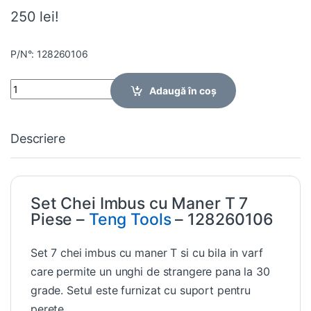
250 lei!
P/N°: 128260106
Quantity
Adaugă în coș
Descriere
Set Chei Imbus cu Maner T 7
Piese –
Teng Tools
– 128260106
Set 7 chei imbus cu maner T si cu bila in varf
care permite un unghi de strangere pana la 30
grade. Setul este furnizat cu suport pentru
perete.