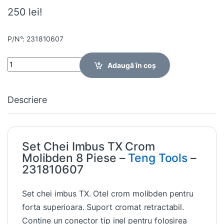
250 lei!
P/N°: 231810607
Quantity
Adaugă în coș
Descriere
Set Chei Imbus TX Crom
Molibden 8 Piese –
Teng Tools
–
231810607
Set chei imbus TX. Otel crom molibden pentru
forta superioara. Suport cromat retractabil.
Contine un conector tip inel pentru folosirea