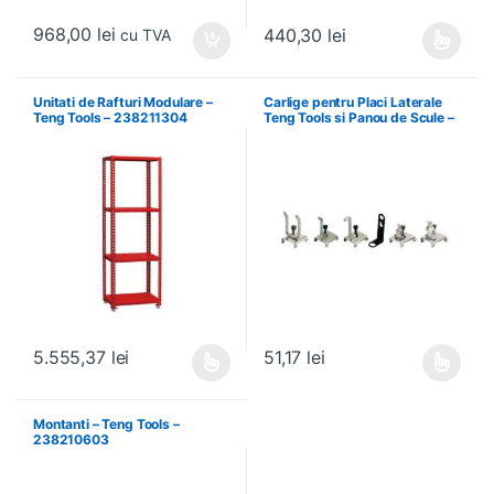
968,00
lei
440,30
lei
cu TVA
Acest produs are mai multe variați
Unitati de Rafturi Modulare –
Carlige pentru Placi Laterale
Teng Tools – 238211304
Teng Tools si Panou de Scule –
Teng Tools – 69940708
5.555,37
lei
51,17
lei
Acest produs are mai multe variații. Opțiunile pot fi alese în pagin
Acest produs are mai multe variați
Montanti – Teng Tools –
238210603