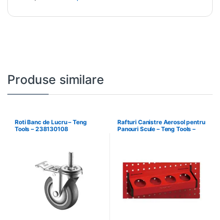
Produse similare
Roti Banc de Lucru – Teng
Rafturi Canistre Aerosol pentru
Tools – 238130108
Panouri Scule – Teng Tools –
174620302