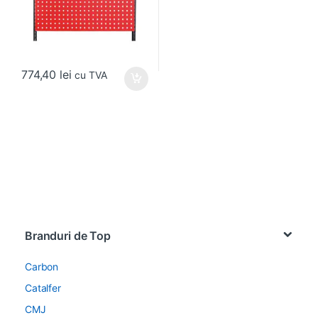
774,40
lei
cu TVA
Brands Carousel
Branduri de Top
Carbon
Catalfer
CMJ