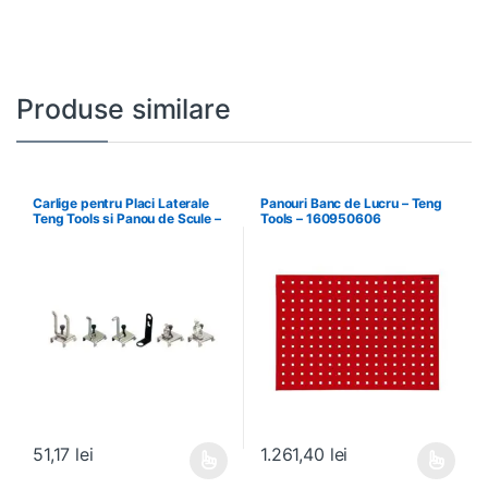
Produse similare
Carlige pentru Placi Laterale
Panouri Banc de Lucru – Teng
Teng Tools si Panou de Scule –
Tools – 160950606
Teng Tools – 69940708
51,17
lei
1.261,40
lei
Acest produs are mai multe variații. Opțiunile pot fi alese în pagin
Acest produs are mai multe variați