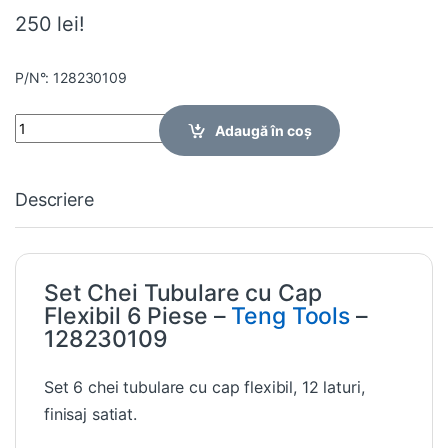
250 lei!
P/N°: 128230109
Quantity
Adaugă în coș
Descriere
Set Chei Tubulare cu Cap
Flexibil 6 Piese –
Teng Tools
–
128230109
Set 6 chei tubulare cu cap flexibil, 12 laturi,
finisaj satiat.