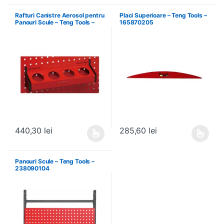
Rafturi Canistre Aerosol pentru
Placi Superioare – Teng Tools –
Panouri Scule – Teng Tools –
165870205
174620302
440,30
lei
285,60
lei
Acest produs are mai multe variații. Opțiunile pot fi alese în pagin
Acest produs are mai multe variați
Panouri Scule – Teng Tools –
238090104