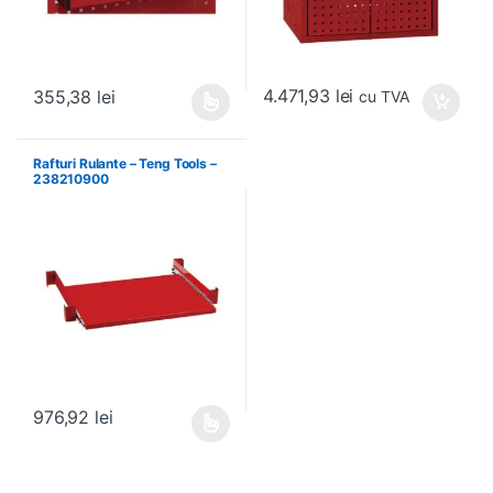
4.471,93
lei
355,38
lei
cu TVA
Acest produs are mai multe variații. Opțiunile pot fi alese în pagin
Rafturi Rulante – Teng Tools –
238210900
976,92
lei
Acest produs are mai multe variații. Opțiunile pot fi alese în pagin