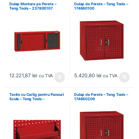
Dulap Montare pe Perete –
Dulap de Perete – Teng Tools –
Teng Tools – 237800107
174660100
12.221,87
lei
5.420,80
lei
cu TVA
cu TVA
Tavite cu Carlig pentru Panouri
Dulap de Perete – Teng Tools –
Scule – Teng Tools –
174660209
174630301