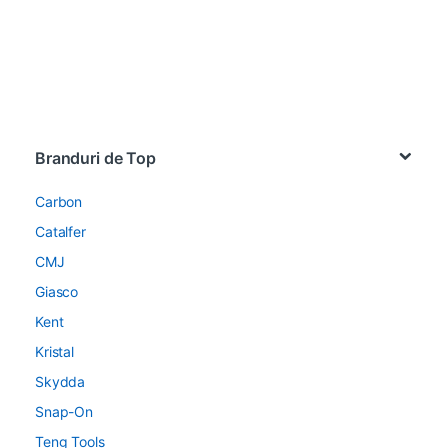
Brands Carousel
Branduri de Top
Carbon
Catalfer
CMJ
Giasco
Kent
Kristal
Skydda
Snap-On
Teng Tools