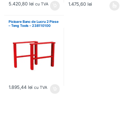
5.420,80
lei
1.475,60
lei
cu TVA
Acest produs are mai multe variați
Picioare Banc de Lucru 2 Piese
– Teng Tools – 238110100
1.895,44
lei
cu TVA