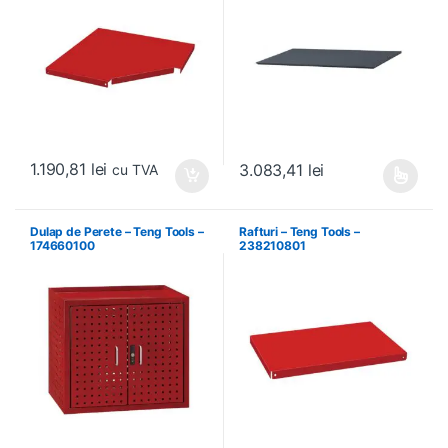
1.190,81
lei
3.083,41
lei
cu TVA
Acest produs are mai multe variați
Dulap de Perete – Teng Tools –
Rafturi – Teng Tools –
174660100
238210801