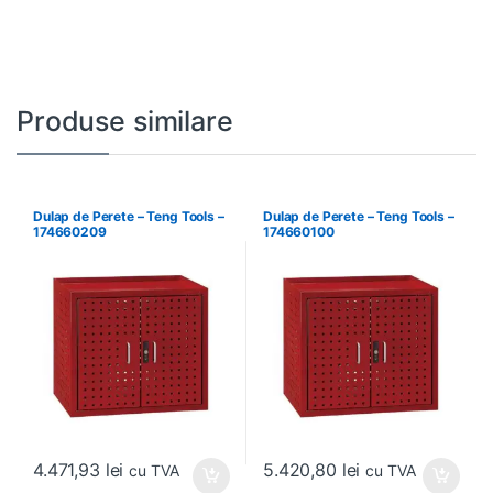
Produse similare
Dulap de Perete – Teng Tools –
Dulap de Perete – Teng Tools –
174660209
174660100
4.471,93
lei
5.420,80
lei
cu TVA
cu TVA