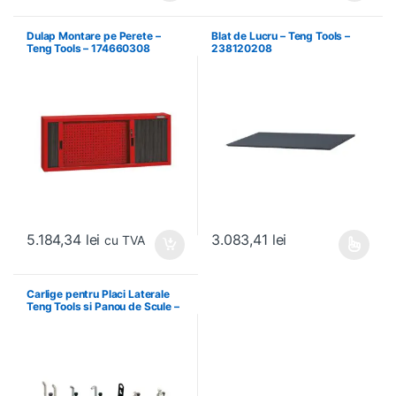
Dulap Montare pe Perete –
Blat de Lucru – Teng Tools –
Teng Tools – 174660308
238120208
5.184,34
lei
3.083,41
lei
cu TVA
Acest produs are mai multe variați
Carlige pentru Placi Laterale
Teng Tools si Panou de Scule –
Teng Tools – 69940708