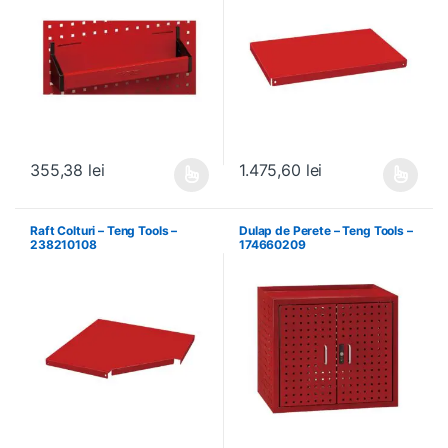
355,38
lei
1.475,60
lei
Acest produs are mai multe variații. Opțiunile pot fi alese în pagin
Acest produs are mai multe variați
Raft Colturi – Teng Tools –
Dulap de Perete – Teng Tools –
238210108
174660209