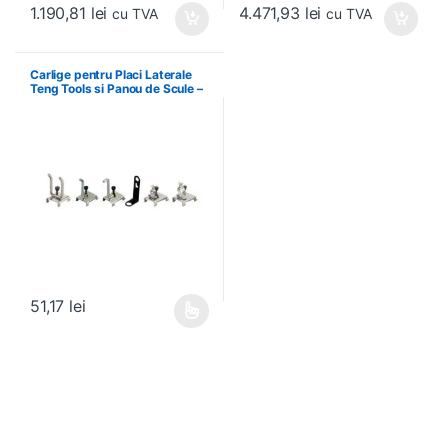
1.190,81
lei
4.471,93
lei
cu TVA
cu TVA
Carlige pentru Placi Laterale
Teng Tools si Panou de Scule –
Teng Tools – 69940708
51,17
lei
Acest produs are mai multe variații. Opțiunile pot fi alese în pagin